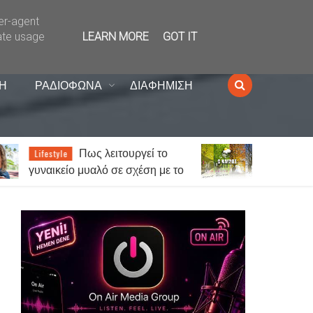
ser-agent
ate usage
LEARN MORE
GOT IT
Η
ΡΑΔΙΟΦΩΝΑ
ΔΙΑΦΗΜΙΣΗ
Καιρός: Γενικά αίθριος
News
το
με τοπικές βροχές στα ορεινά -
Έως 38 βαθμούς ο υδράργυρος