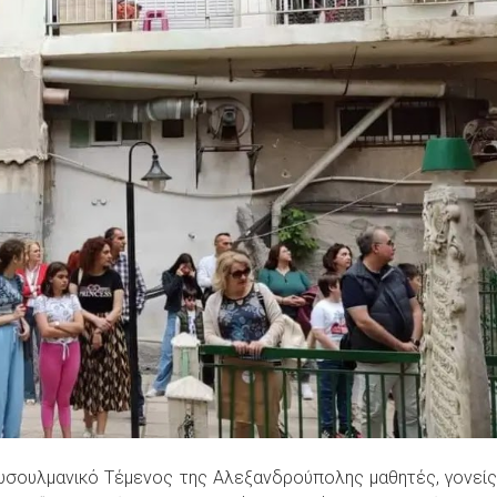
υσουλμανικό Τέμενος της Αλεξανδρούπολης μαθητές, γονεί