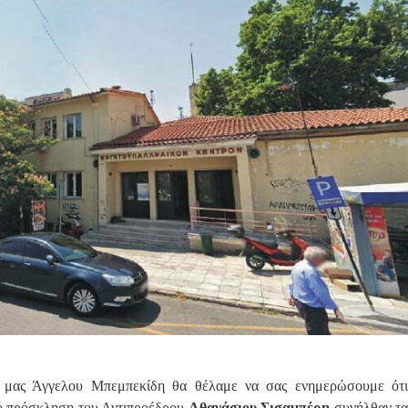
 μας Άγγελου Μπεμπεκίδη θα θέλαμε να σας ενημερώσουμε ότι
ό πρόσκληση του Αντιπροέδρου
Αθανάσιου Σισαμπέρη
συνήλθαν τα