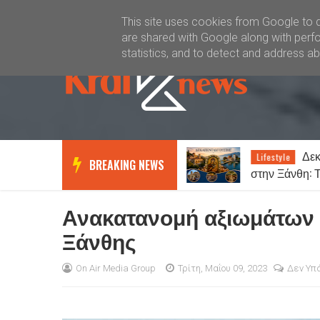
Καλώς ήλθατε
Kral News
This site uses cookies from Google to de
are shared with Google along with perfo
statistics, and to detect and address a
ΑΟ Ξάνθη: Παραίτηση
Δεκ
News
Lifestyle
BREAKING NEWS
Δημήτρη Βούλκου από το Δ.Σ. –
στην Ξάνθη: 
Οι αντικαταστάτες του
και τα πανηγύ
Ανακατανομή αξιωμάτων 
Ξάνθης
On Air Media Group
Τρίτη, Μαΐου 09, 2023
Δεν Υπ