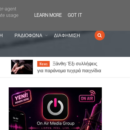
ser-agent
ate usage
LEARN MORE
GOT IT
Η
ΡΑΔΙΟΦΩΝΑ
ΔΙΑΦΗΜΙΣΗ
Ξάνθη: Έξι συλλήψεις
News
για παράνομα τυχερά παιχνίδια
η