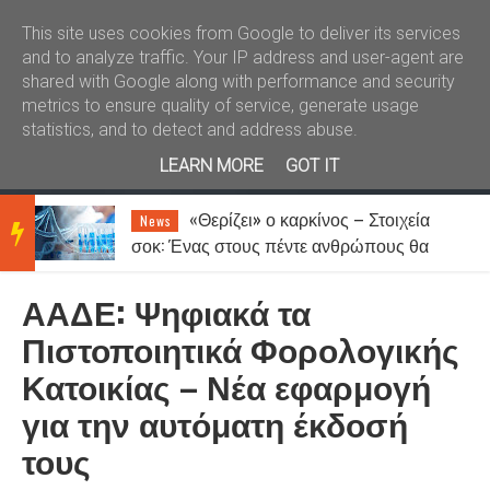
Καλώς ήλθατε
Kral News
This site uses cookies from Google to deliver its services
and to analyze traffic. Your IP address and user-agent are
shared with Google along with performance and security
metrics to ensure quality of service, generate usage
statistics, and to detect and address abuse.
LEARN MORE
GOT IT
«Θερίζει» ο καρκίνος – Στοιχεία
News
BRE
σοκ: Ένας στους πέντε ανθρώπους θα
νοσήσει
ΑΑΔΕ: Ψηφιακά τα
AKIN
Πιστοποιητικά Φορολογικής
Κατοικίας – Νέα εφαρμογή
G
για την αυτόματη έκδοσή
τους
NEW