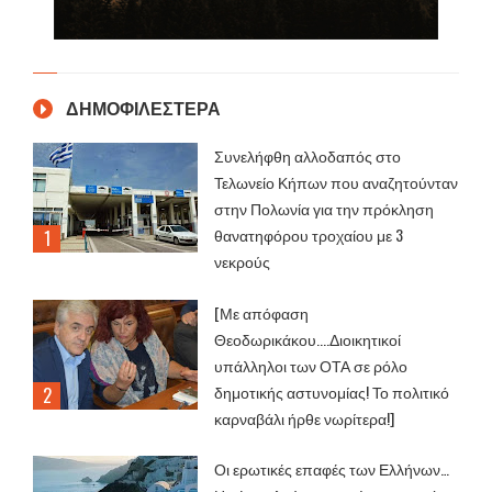
ΔΗΜΟΦΙΛΕΣΤΕΡΑ
Συνελήφθη αλλοδαπός στο
Τελωνείο Κήπων που αναζητούνταν
στην Πολωνία για την πρόκληση
θανατηφόρου τροχαίου με 3
νεκρούς
[Με απόφαση
Θεοδωρικάκου....Διοικητικοί
υπάλληλοι των ΟΤΑ σε ρόλο
δημοτικής αστυνομίας! Το πολιτικό
καρναβάλι ήρθε νωρίτερα!]
Οι ερωτικές επαφές των Ελλήνων…