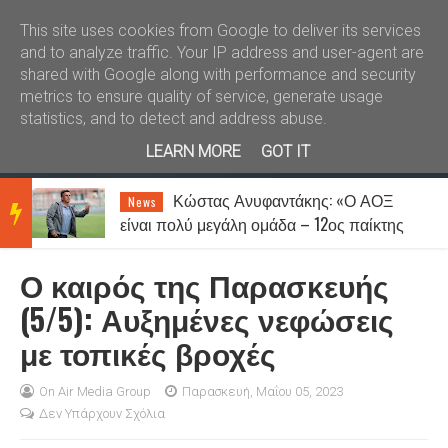
Καλώς ήλθατε
Kral News
This site uses cookies from Google to deliver its services
and to analyze traffic. Your IP address and user-agent are
shared with Google along with performance and security
metrics to ensure quality of service, generate usage
statistics, and to detect and address abuse.
LEARN MORE
GOT IT
Κώστας Ανυφαντάκης: «Ο ΑΟΞ
News
BRE
είναι πολύ μεγάλη ομάδα – 12ος παίκτης
μας είναι ο κόσμος»
Ο καιρός της Παρασκευής
AKIN
(5/5): Αυξημένες νεφώσεις
με τοπικές βροχές
G
On Air Media Group
Παρασκευή, Μαΐου 05, 2023
Δεν Υπάρχουν Σχόλια
NEW