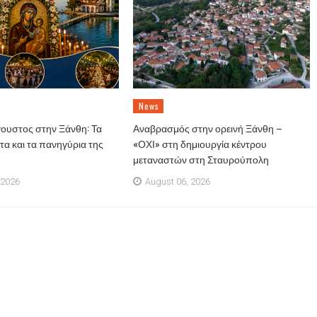
News
ουστος στην Ξάνθη: Τα
Αναβρασμός στην ορεινή Ξάνθη –
α και τα πανηγύρια της
«ΟΧΙ» στη δημιουργία κέντρου
μεταναστών στη Σταυρούπολη
 2026
August 06, 2026