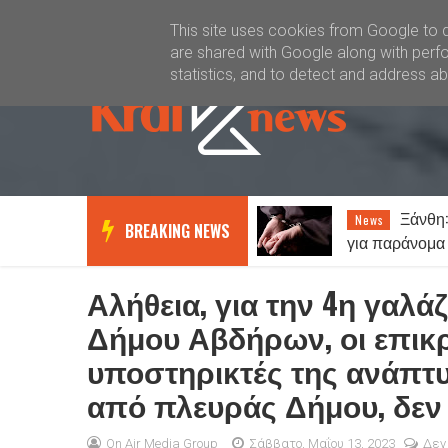
Καλώς ήλθατε
Kral News
This site uses cookies from Google to de
are shared with Google along with perfo
statistics, and to detect and address a
Αναβρασμός στην
Ξάνθη:
News
News
BREAKING NEWS
ορεινή Ξάνθη – «ΟΧΙ» στη
για παράνομα 
δημιουργία κέντρου
μεταναστών στη Σταυρούπολη
Αλήθεια, για την 4η γαλά
Δήμου Αβδήρων, οι επικρι
υποστηρικτές της ανάπτ
από πλευράς Δήμου, δεν
On Air Media Group
Σάββατο, Μαΐου 13, 2023
Δεν