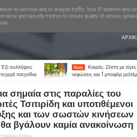
liver its services and to analyze traffic. Your IP address and u
rmance and security metrics to ensure quality of service, gener
buse.
ΑΡΧΙΚ
 Έξι συλλήψεις
Καιρός: Ζέστη με λίγες
News
τυχερά παιχνίδια
νεφώσεις και 7 μποφόρ μελτέμ
ζια σημαία στις παραλίες του
τές Τσιτιρίδη και υποτιθέμενοι
υξης και των σωστών κινήσεων
 θα βγάλουν καμία ανακοίνωση
 Υπάρχουν Σχόλια