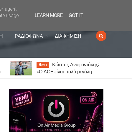
ser-agent
ate usage
LEARN MORE
GOT IT
Η
ΡΑΔΙΟΦΩΝΑ
ΔΙΑΦΗΜΙΣΗ
Κώστας Ανυφαντάκης:
News
ι
«Ο ΑΟΞ είναι πολύ μεγάλη
ομάδα – 12ος παίκτης μας είναι
ο κόσμος»