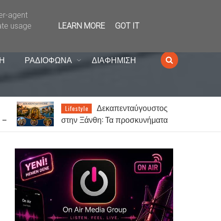
ser-agent
ate usage
LEARN MORE
GOT IT
Η
ΡΑΔΙΟΦΩΝΑ
ΔΙΑΦΗΜΙΣΗ
ς
Αναβρασμός στην
News
α
ορεινή Ξάνθη – «ΟΧΙ» στη
ς
δημιουργία κέντρου
μεταναστών στη Σταυρούπολη