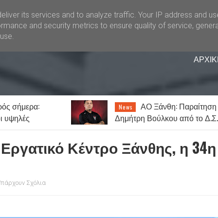
liver its services and to analyze traffic. Your IP address and u
rmance and security metrics to ensure quality of service, gener
buse.
ΑΡΧΙΚ
νθη: Παραίτηση
Δεκαπενταύγουστο
Lifestyle
ου από το Δ.Σ. –
στην Ξάνθη: Τα προσκυνήματ
άτες του
και τα πανηγύρια της Παναγία
 Εργατικό Κέντρο Ξάνθης, η 34η
Υπάρχουν Σχόλια