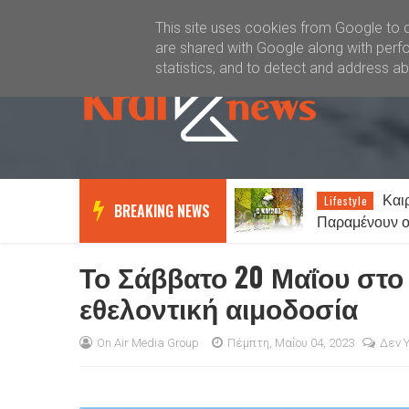
Καλώς ήλθατε
Kral News
This site uses cookies from Google to de
are shared with Google along with perfo
statistics, and to detect and address a
Καιρός σήμερα:
ΑΟ Ξά
Lifestyle
News
BREAKING NEWS
Παραμένουν οι υψηλές
Δημήτρη Βούλκ
θερμοκρασίες σε όλη τη χώρα -
Οι αντικαταστ
Στα 7 μποφόρ οι άνεμοι στο
Το Σάββατο 20 Μαΐου στο
Αιγαίο
εθελοντική αιμοδοσία
On Air Media Group
Πέμπτη, Μαΐου 04, 2023
Δεν 