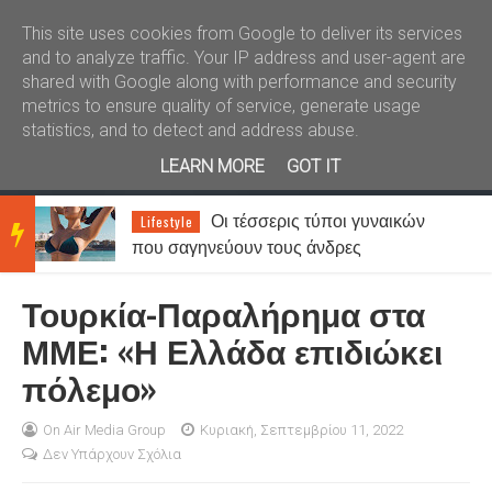
Καλώς ήλθατε
Kral News
This site uses cookies from Google to deliver its services
and to analyze traffic. Your IP address and user-agent are
shared with Google along with performance and security
metrics to ensure quality of service, generate usage
statistics, and to detect and address abuse.
LEARN MORE
GOT IT
Οι τέσσερις τύποι γυναικών
Lifestyle
BRE
που σαγηνεύουν τους άνδρες
Τουρκία-Παραλήρημα στα
AKIN
ΜΜΕ: «Η Ελλάδα επιδιώκει
πόλεμο»
G
On Air Media Group
Κυριακή, Σεπτεμβρίου 11, 2022
Δεν Υπάρχουν Σχόλια
NEW