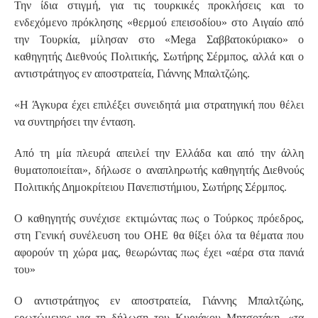
Την ίδια στιγμή, για τις τουρκικές προκλήσεις και το
ενδεχόμενο πρόκλησης «θερμού επεισοδίου» στο Αιγαίο από
την Τουρκία, μίλησαν στο «Mega Σαββατοκύριακο» ο
καθηγητής Διεθνούς Πολιτικής, Σωτήρης Σέρμπος, αλλά και ο
αντιστράτηγος εν αποστρατεία, Γιάννης Μπαλτζώης.
«Η Άγκυρα έχει επιλέξει συνειδητά μια στρατηγική που θέλει
να συντηρήσει την ένταση.
Από τη μία πλευρά απειλεί την Ελλάδα και από την άλλη
θυματοποιείται», δήλωσε ο αναπληρωτής καθηγητής Διεθνούς
Πολιτικής Δημοκρίτειου Πανεπιστήμιου, Σωτήρης Σέρμπος.
Ο καθηγητής συνέχισε εκτιμώντας πως ο Τούρκος πρόεδρος,
στη Γενική συνέλευση του ΟΗΕ θα θίξει όλα τα θέματα που
αφορούν τη χώρα μας, θεωρώντας πως έχει «αέρα στα πανιά
του»
Ο αντιστράτηγος εν αποστρατεία, Γιάννης Μπαλτζώης,
ερωτώμενος για τη δήλωση του Κυριάκου Μητσοτάκη, «τα