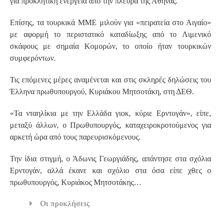
για προκλητική ενέργεια από την πλευρά της Αθήνας.
Επίσης, τα τουρκικά ΜΜΕ μιλούν για «πειρατεία στο Αιγαίο»
με αφορμή το περιστατικό καταδίωξης από το Λιμενικό
σκάφους με σημαία Κομορών, το οποίο ήταν τουρκικών
συμφερόντων.
Τις επόμενες μέρες αναμένεται και στις σκληρές δηλώσεις του
Έλληνα πρωθυπουργού, Κυριάκου Μητσοτάκη, στη ΔΕΘ.
«Τα νταηλίκια με την Ελλάδα γιοκ, κύριε Ερντογάν», είπε,
μεταξύ άλλων, ο Πρωθυπουργός, καταχειροκροτούμενος για
αρκετή ώρα από τους παρευρισκόμενους.
Την ίδια στιγμή, ο Άδωνις Γεωργιάδης, απάντησε στα σχόλια
Ερντογάν, αλλά έκανε και σχόλιο στα όσα είπε χθες ο
πρωθυπουργός, Κυριάκος Μητσοτάκης…
Οι προκλήσεις