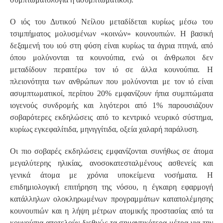
Ο ιός του Δυτικού Νείλου μεταδίδεται κυρίως μέσω του
τσιμπήματος μολυσμένων «κοινών» κουνουπιών. Η βασική
δεξαμενή του ιού στη φύση είναι κυρίως τα άγρια πτηνά, από
όπου μολύνονται τα κουνούπια, ενώ οι άνθρωποι δεν
μεταδίδουν περαιτέρω τον ιό σε άλλα κουνούπια. Η
πλειονότητα των ανθρώπων που μολύνονται με τον ιό είναι
ασυμπτωματικοί, περίπου 20% εμφανίζουν ήπια συμπτώματα
ιογενούς συνδρομής και λιγότεροι από 1% παρουσιάζουν
σοβαρότερες εκδηλώσεις από το κεντρικό νευρικό σύστημα,
κυρίως εγκεφαλίτιδα, μηνιγγίτιδα, οξεία χαλαρή παράλυση.
Οι πιο σοβαρές εκδηλώσεις εμφανίζονται συνήθως σε άτομα
μεγαλύτερης ηλικίας, ανοσοκατεσταλμένους ασθενείς και
γενικά άτομα με χρόνια υποκείμενα νοσήματα. Η
επιδημιολογική επιτήρηση της νόσου, η έγκαιρη εφαρμογή
κατάλληλων ολοκληρωμένων προγραμμάτων καταπολέμησης
κουνουπιών και η λήψη μέτρων ατομικής προστασίας από τα
κουνούπια αποτελούν διεθνώς τα σημαντικότερα μέτρα για την