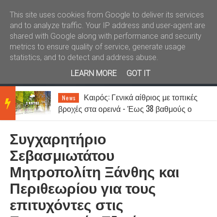
Καλώς ήλθατε
Kral News
This site uses cookies from Google to deliver its services
and to analyze traffic. Your IP address and user-agent are
shared with Google along with performance and security
metrics to ensure quality of service, generate usage
statistics, and to detect and address abuse.
LEARN MORE
GOT IT
Καιρός: Γενικά αίθριος με τοπικές
News
BRE
βροχές στα ορεινά - Έως 38 βαθμούς ο
υδράργυρος
Συγχαρητήριο
AKIN
Σεβασμιωτάτου
Μητροπολίτη Ξάνθης και
G
Περιθεωρίου για τους
επιτυχόντες στις
NEW