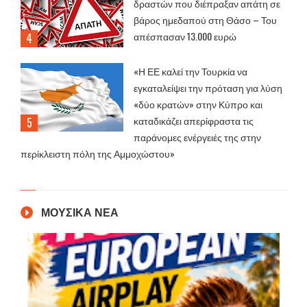
δραστών που διέπραξαν απάτη σε
βάρος ημεδαπού στη Θάσο – Του
απέσπασαν 13.000 ευρώ
«Η ΕΕ καλεί την Τουρκία να
εγκαταλείψει την πρόταση για λύση
«δύο κρατών» στην Κύπρο και
καταδικάζει απερίφραστα τις
παράνομες ενέργειές της στην
περίκλειστη πόλη της Αμμοχώστου»
ΜΟΥΣΙΚΑ ΝΕΑ