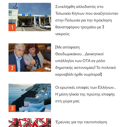
Συνελήφθη αλλοδαπός στο
Τελωνείο Κήπων που αναζητούνταν
στην Πολωνία για την πρόκληση
θανατηφόρου τροχαίου με 3
νεκρούς
[Με απόφαση
Θεοδωρικάκου....Διοικητικοί
υπάλληλοι των ΟΤΑ σε ρόλο
δημοτικής αστυνομίας! Το πολιτικό
καρναβάλι ήρθε νωρίτερα!]
Οι ερωτικές επαφές των Ελλήνων…
Η μέση ηλικία της πρώτης επαφής
στη χώρα μας
Έρευνες για την ταυτοποίηση