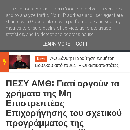
Καλώς ήλθατε
Kral News
This site uses cookies from Google to deliver its services
and to analyze traffic. Your IP address and user-agent are
shared with Google along with performance and security
metrics to ensure quality of service, generate usage
statistics, and to detect and address abuse.
LEARN MORE
GOT IT
ι
ΑΟ Ξάνθη: Παραίτηση Δημήτρη
News
BRE
Βούλκου από το Δ.Σ. – Οι αντικαταστάτες
του
ΠΕΣΥ ΑΜΘ: Γιατί αργούν τα
AKIN
χρήματα της Μη
Επιστρεπτέας
G
Επιχορήγησης του σχετικού
προγράμματος της
NEW