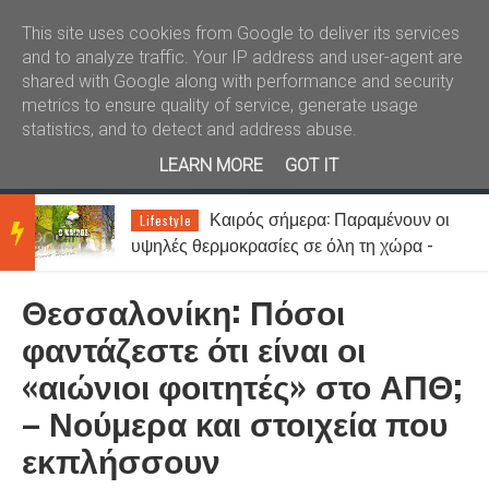
Καλώς ήλθατε
Kral News
This site uses cookies from Google to deliver its services
and to analyze traffic. Your IP address and user-agent are
shared with Google along with performance and security
metrics to ensure quality of service, generate usage
statistics, and to detect and address abuse.
LEARN MORE
GOT IT
ι
Καιρός σήμερα: Παραμένουν οι
Lifestyle
BRE
υψηλές θερμοκρασίες σε όλη τη χώρα -
Στα 7 μποφόρ οι άνεμοι στο Αιγαίο
Θεσσαλονίκη: Πόσοι
AKIN
φαντάζεστε ότι είναι οι
«αιώνιοι φοιτητές» στο ΑΠΘ;
G
– Νούμερα και στοιχεία που
εκπλήσσουν
NEW