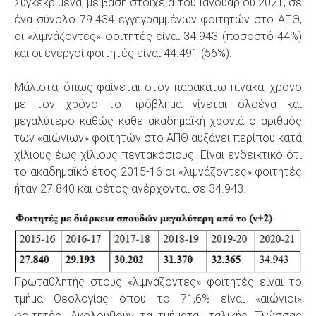
Συγκεκριμένα, με βάση στοιχεία του Ιανουαρίου 2021, σε
ένα σύνολο 79.434 εγγεγραμμένων φοιτητών στο ΑΠΘ,
οι «λιμνάζοντες» φοιτητές είναι 34.943 (ποσοστό 44%)
και οι ενεργοί φοιτητές είναι 44.491 (56%).
Μάλιστα, όπως φαίνεται στον παρακάτω πίνακα, χρόνο
με τον χρόνο το πρόβλημα γίνεται ολοένα και
μεγαλύτερο καθώς κάθε ακαδημαϊκή χρονιά ο αριθμός
των «αιώνιων» φοιτητών στο ΑΠΘ αυξάνει περίπου κατά
χίλιους έως χίλιους πεντακόσιους. Είναι ενδεικτικό ότι
το ακαδημαϊκό έτος 2015-16 οι «λιμνάζοντες» φοιτητές
ήταν 27.840 και φέτος ανέρχονται σε 34.943.
Πρωταθλητής στους «λιμνάζοντες» φοιτητές είναι το
τμήμα Θεολογίας όπου το 71,6% είναι «αιώνιοι»
φοιτητές. Ακολουθούν τα τμήματα Ιταλικής Γλώσσας