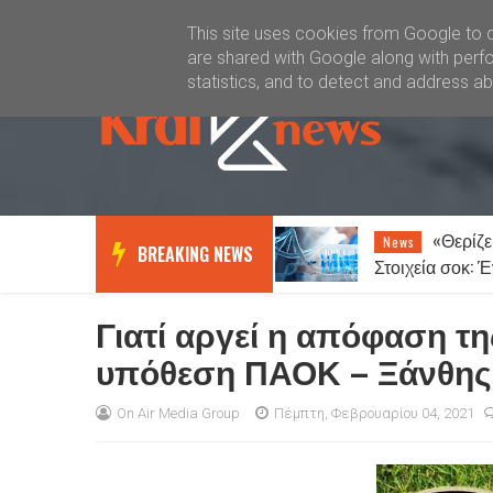
Καλώς ήλθατε
Kral News
This site uses cookies from Google to de
are shared with Google along with perfo
statistics, and to detect and address a
«Θερίζει» ο καρκίνος –
Ξάνθη
News
News
BREAKING NEWS
Στοιχεία σοκ: Ένας στους πέντε
14 Αυγούστου
ανθρώπους θα νοσήσει
του Δεκαπεντ
Γιατί αργεί η απόφαση τ
υπόθεση ΠΑΟΚ – Ξάνθης
On Air Media Group
Πέμπτη, Φεβρουαρίου 04, 2021