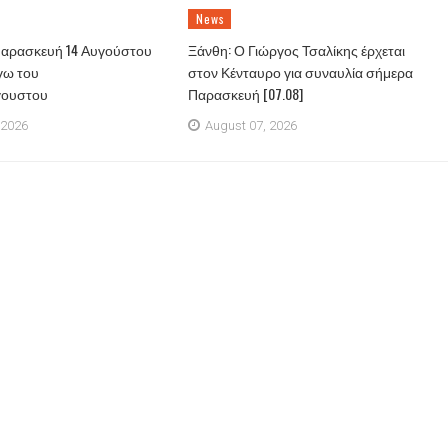
News
Παρασκευή 14 Αυγούστου
Ξάνθη: Ο Γιώργος Τσαλίκης έρχεται
γω του
στον Κένταυρο για συναυλία σήμερα
γουστου
Παρασκευή [07.08]
 2026
August 07, 2026