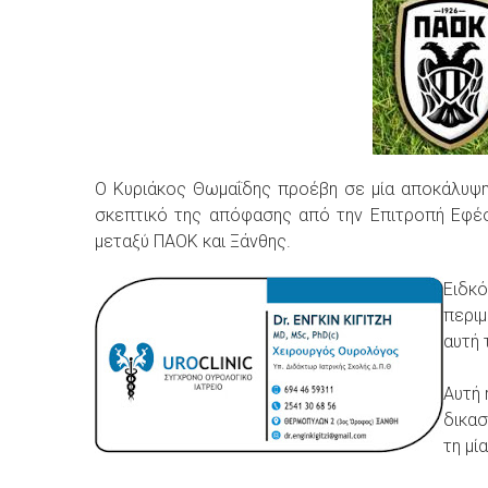
Ο Κυριάκος Θωμαΐδης προέβη σε μία αποκάλυψη
σκεπτικό της απόφασης από την Επιτροπή Εφέ
μεταξύ ΠΑΟΚ και Ξάνθης.
Ειδκό
περιμ
αυτή 
Αυτή 
δικασ
τη μί