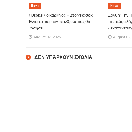
News
News
«Θερίζει» ο καρκίνος – Στοιχεία σοκ:
Ξάνθη: Την 
Ένας στους πέντε ανθρώπους θα
το παζάρι λό
νοσήσει
Δεκαπενταύ
August 07, 2026
August 07,
ΔΕΝ ΥΠΆΡΧΟΥΝ ΣΧΌΛΙΑ