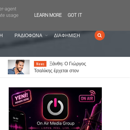
ser-agent
ate usage
LEARN MORE
GOT IT
Η
ΡΑΔΙΟΦΩΝΑ
ΔΙΑΦΗΜΙΣΗ
Στέργιος Γιαλάογλου:
News
«Συγκεκριμένοι κύκλοι στη
α
Θράκη ενοχλούνται από την
αναγνώριση των Αλεβιτών»