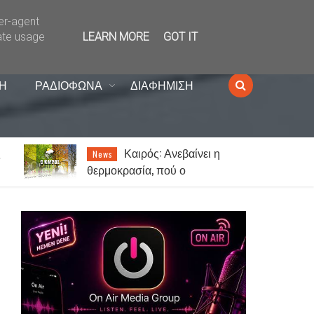
ser-agent
ate usage
LEARN MORE
GOT IT
Η
ΡΑΔΙΟΦΩΝΑ
ΔΙΑΦΗΜΙΣΗ
Πως λειτουργεί το
Lifestyle
γυναικείο μυαλό σε σχέση με το
αντρικό…