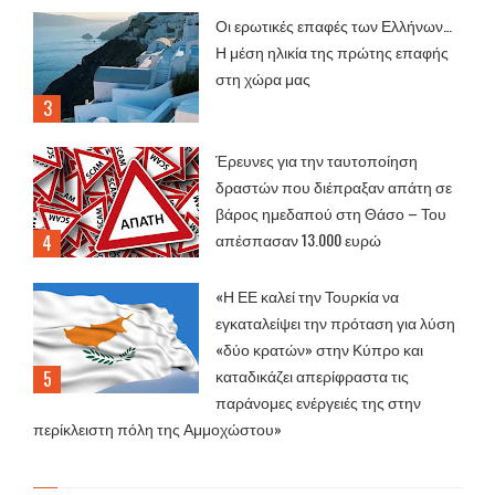
Οι ερωτικές επαφές των Ελλήνων…
Η μέση ηλικία της πρώτης επαφής
στη χώρα μας
Έρευνες για την ταυτοποίηση
δραστών που διέπραξαν απάτη σε
βάρος ημεδαπού στη Θάσο – Του
απέσπασαν 13.000 ευρώ
«Η ΕΕ καλεί την Τουρκία να
εγκαταλείψει την πρόταση για λύση
«δύο κρατών» στην Κύπρο και
καταδικάζει απερίφραστα τις
παράνομες ενέργειές της στην
περίκλειστη πόλη της Αμμοχώστου»