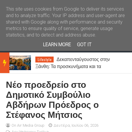
Καλώς ήλθατε
Kral News
This site uses cookies from Google to deliver its services
and to analyze traffic. Your IP address and user-agent are
shared with Google along with performance and security
metrics to ensure quality of service, generate usage
statistics, and to detect and address abuse.
LEARN MORE
GOT IT
Δεκαπενταύγουστος στην
Lifestyle
BRE
ς
Ξάνθη: Τα προσκυνήματα και τα
πανηγύρια της Παναγίας
Νέο προεδρείο στο
AKIN
Δημοτικό Συμβούλιο
Αβδήρων Πρόεδρος ο
G
Στέφανος Μήτσιος
NEW
On Air Media Group
Δευτέρα, Ιουλίου 06, 2026
Δεν Υπάρχουν Σχόλια