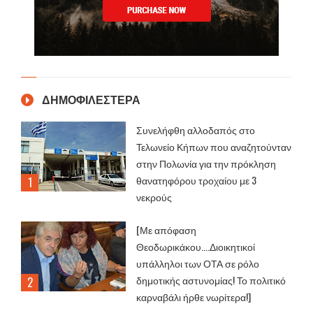
ΔΗΜΟΦΙΛΕΣΤΕΡΑ
Συνελήφθη αλλοδαπός στο
Τελωνείο Κήπων που αναζητούνταν
στην Πολωνία για την πρόκληση
θανατηφόρου τροχαίου με 3
νεκρούς
[Με απόφαση
Θεοδωρικάκου....Διοικητικοί
υπάλληλοι των ΟΤΑ σε ρόλο
δημοτικής αστυνομίας! Το πολιτικό
καρναβάλι ήρθε νωρίτερα!]