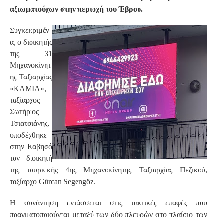
αξιωματούχων στην περιοχή του Έβρου.
Συγκεκριμέν
α, ο διοικητής
της 31
Μηχανοκίνητ
ης Ταξιαρχίας
«ΚΑΜΙΑ»,
ταξίαρχος
Σωτήριος
Τσιατσιάνης,
υποδέχθηκε
στην Καβησό
τον διοικητή
της τουρκικής 4ης Μηχανοκίνητης Ταξιαρχίας Πεζικού,
ταξίαρχο Gürcan Segengöz.
Η συνάντηση εντάσσεται στις τακτικές επαφές που
πραγματοποιούνται μεταξύ των δύο πλευρών στο πλαίσιο των