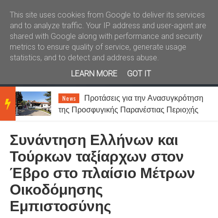
Καλώς ήλθατε
Kral News
This site uses cookies from Google to deliver its services
and to analyze traffic. Your IP address and user-agent are
shared with Google along with performance and security
metrics to ensure quality of service, generate usage
statistics, and to detect and address abuse.
LEARN MORE
GOT IT
Προτάσεις για την Ανασυγκρότηση
News
BRE
της Προσφυγικής Παρανέστιας Περιοχής
Σταυρουπόλεως Ξάνθης
Συνάντηση Ελλήνων και
AKIN
Τούρκων ταξίαρχων στον
Έβρο στο πλαίσιο Μέτρων
G
Οικοδόμησης
Εμπιστοσύνης
NEW