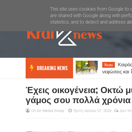
Καλώς ήλθατε
Kral News
This site uses cookies from Google to de
are shared with Google along with perfo
statistics, and to detect and address a
Καιρός: Ζέσ
News
BREAKING NEWS
νεφώσεις και 7 μπο
Έχεις οικογένεια; Οκτώ μ
γάμος σου πολλά χρόνια
On Air Media Group
Τρίτη, Ιουλίου 07, 2026
Δεν Υπ