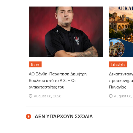
News
Lifestyle
ΑΟ Ξάνθη: Παραίτηση Δημήτρη
Δεκαπενταύγ
Βούλκου από το Δ.Σ. – Οι
προσκυνήματ
αντικαταστάτες του
Παναγίας
August 06, 2026
August 06,
ΔΕΝ ΥΠΆΡΧΟΥΝ ΣΧΌΛΙΑ