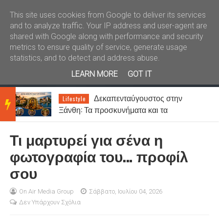
Καλώς ήλθατε
Kral News
This site uses cookies from Google to deliver its services
and to analyze traffic. Your IP address and user-agent are
shared with Google along with performance and security
metrics to ensure quality of service, generate usage
statistics, and to detect and address abuse.
LEARN MORE
GOT IT
Δεκαπενταύγουστος στην
Lifestyle
BRE
ς
Ξάνθη: Τα προσκυνήματα και τα
πανηγύρια της Παναγίας
Τι μαρτυρεί για σένα η
AKIN
φωτογραφία του… προφίλ
σου
G
On Air Media Group
Σάββατο, Ιουλίου 04, 2026
Δεν Υπάρχουν Σχόλια
NEW