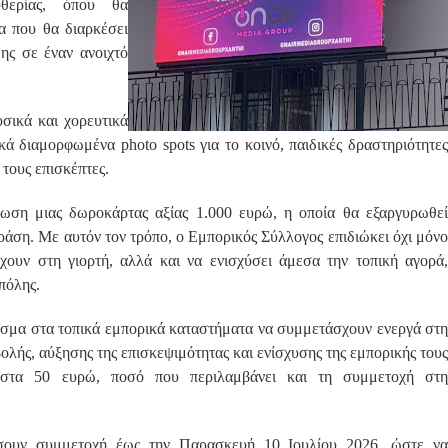
θερίας, όπου θα
α που θα διαρκέσει
ης σε έναν ανοιχτό
σικά και χορευτικά
ικά διαμορφωμένα photo spots για το κοινό, παιδικές δραστηριότητες
τους επισκέπτες.
ρωση μιας δωροκάρτας αξίας 1.000 ευρώ, η οποία θα εξαργυρωθεί
άση. Με αυτόν τον τρόπο, ο Εμπορικός Σύλλογος επιδιώκει όχι μόνο
ουν στη γιορτή, αλλά και να ενισχύσει άμεσα την τοπική αγορά,
 πόλης.
εσμα στα τοπικά εμπορικά καταστήματα να συμμετάσχουν ενεργά στη
ολής, αύξησης της επισκεψιμότητας και ενίσχυσης της εμπορικής τους
ι στα 50 ευρώ, ποσό που περιλαμβάνει και τη συμμετοχή στη
λώσουν συμμετοχή έως την Παρασκευή 10 Ιουλίου 2026, ώστε να