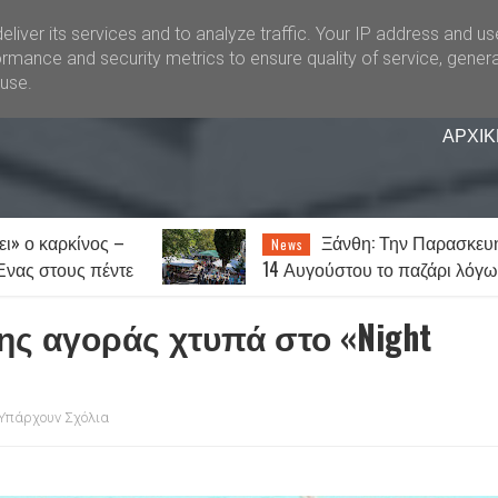
liver its services and to analyze traffic. Your IP address and u
rmance and security metrics to ensure quality of service, gener
buse.
ΑΡΧΙΚ
 ο καρκίνος –
Ξάνθη: Την Παρασκευή
News
ας στους πέντε
14 Αυγούστου το παζάρι λόγω
οσήσει
του Δεκαπενταύγουστου
της αγοράς χτυπά στο «Night
Υπάρχουν Σχόλια