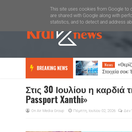
Καλώς ήλθατε
Kral News
This site uses cookies from Google to de
are shared with Google along with perfo
statistics, and to detect and address a
«Θερίζει»
News
BREAKING NEWS
Στοιχεία σοκ: Έν
ανθρώπους θα ν
Στις 30 Ιουλίου η καρδιά 
Passport Xanthi»
On Air Media Group
Πέμπτη, Ιουλίου 02, 2026
Δεν 