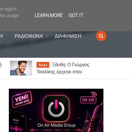
ser-agent
ate usage
LEARN MORE
GOT IT
Η
ΡΑΔΙΟΦΩΝΑ
ΔΙΑΦΗΜΙΣΗ
Ξάνθη: Ο Γιώργος
News
Τσαλίκης έρχεται στον
Κένταυρο για συναυλία σήμερα
Παρασκευή [07.08]