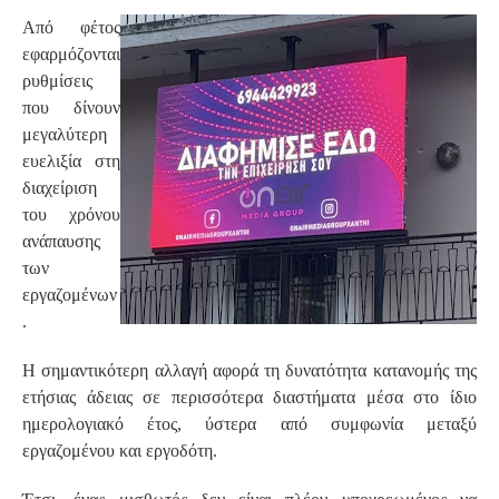
Από φέτος
εφαρμόζονται
ρυθμίσεις
που δίνουν
μεγαλύτερη
ευελιξία στη
διαχείριση
του χρόνου
ανάπαυσης
των
εργαζομένων
.
Η σημαντικότερη αλλαγή αφορά τη δυνατότητα κατανομής της
ετήσιας άδειας σε περισσότερα διαστήματα μέσα στο ίδιο
ημερολογιακό έτος, ύστερα από συμφωνία μεταξύ
εργαζομένου και εργοδότη.