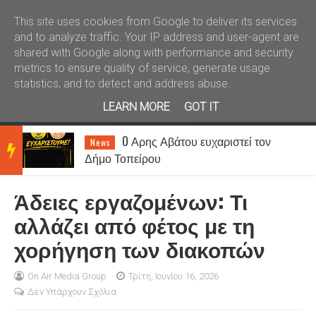
Καλώς ήλθατε
Kral News
This site uses cookies from Google to deliver its services
and to analyze traffic. Your IP address and user-agent are
shared with Google along with performance and security
metrics to ensure quality of service, generate usage
statistics, and to detect and address abuse.
LEARN MORE
GOT IT
O Αρης Αβάτου ευχαριστεί τον
News
BRE
Δήμο Τοπείρου
Άδειες εργαζομένων: Τι
AKIN
αλλάζει από φέτος με τη
χορήγηση των διακοπών
G
On Air Media Group
Τρίτη, Ιουνίου 16, 2026
Δεν Υπάρχουν Σχόλια
NEW