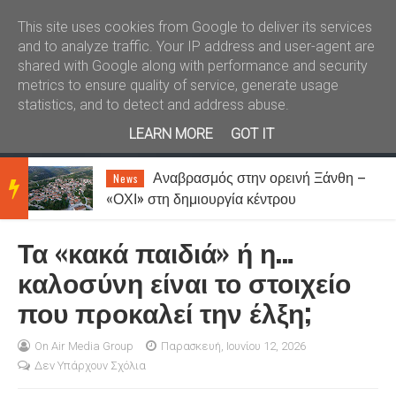
Καλώς ήλθατε
Kral News
This site uses cookies from Google to deliver its services
and to analyze traffic. Your IP address and user-agent are
shared with Google along with performance and security
metrics to ensure quality of service, generate usage
statistics, and to detect and address abuse.
LEARN MORE
GOT IT
Αναβρασμός στην ορεινή Ξάνθη –
News
BRE
«ΟΧΙ» στη δημιουργία κέντρου
μεταναστών στη Σταυρούπολη
Τα «κακά παιδιά» ή η…
AKIN
καλοσύνη είναι το στοιχείο
που προκαλεί την έλξη;
G
On Air Media Group
Παρασκευή, Ιουνίου 12, 2026
Δεν Υπάρχουν Σχόλια
NEW