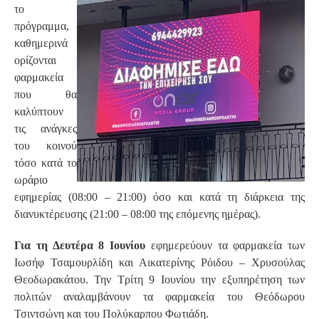
το
πρόγραμμα,
καθημερινά
ορίζονται
φαρμακεία
που θα
καλύπτουν
τις ανάγκες
του κοινού
τόσο κατά το
ωράριο
εφημερίας (08:00 – 21:00) όσο και κατά τη διάρκεια της
διανυκτέρευσης (21:00 – 08:00 της επόμενης ημέρας).
Για τη Δευτέρα 8 Ιουνίου
εφημερεύουν τα φαρμακεία των
Ιωσήφ Τσαμουρλίδη και Αικατερίνης Ρόιδου – Χρυσούλας
Θεοδωρακάτου. Την Τρίτη 9 Ιουνίου την εξυπηρέτηση των
πολιτών αναλαμβάνουν τα φαρμακεία του Θεόδωρου
Τσιντσώνη και του Πολύκαρπου Φωτιάδη.