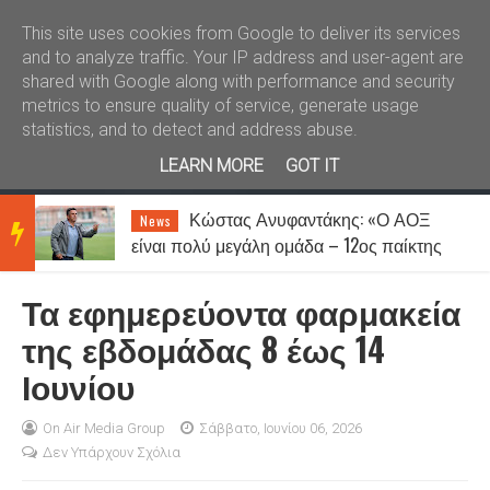
Καλώς ήλθατε
Kral News
This site uses cookies from Google to deliver its services
and to analyze traffic. Your IP address and user-agent are
shared with Google along with performance and security
metrics to ensure quality of service, generate usage
statistics, and to detect and address abuse.
LEARN MORE
GOT IT
Κώστας Ανυφαντάκης: «Ο ΑΟΞ
News
BRE
είναι πολύ μεγάλη ομάδα – 12ος παίκτης
μας είναι ο κόσμος»
Τα εφημερεύοντα φαρμακεία
AKIN
της εβδομάδας 8 έως 14
Ιουνίου
G
On Air Media Group
Σάββατο, Ιουνίου 06, 2026
Δεν Υπάρχουν Σχόλια
NEW