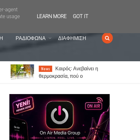
ser-agent
ate usage
LEARN MORE
GOT IT
Η
ΡΑΔΙΟΦΩΝΑ
ΔΙΑΦΗΜΙΣΗ
ς
Καιρός: Ανεβαίνει η
News
θερμοκρασία, πού ο
υδράργυρος θα «χτυπήσει»
39άρια - Μέχρι 7 μποφόρ οι
άνεμοι