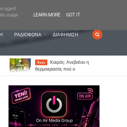
ser-agent
ate usage
LEARN MORE
GOT IT
Η
ΡΑΔΙΟΦΩΝΑ
ΔΙΑΦΗΜΙΣΗ
Πως λειτουργεί το
Lifestyle
γυναικείο μυαλό σε σχέση με το
αντρικό…