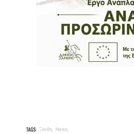
TAGS:
Ξάνθη,
News,