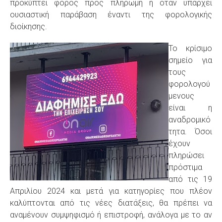
προκύπτει φόρος προς πληρωμή ή όταν υπάρχει
ουσιαστική παράβαση έναντι της φορολογικής
διοίκησης.
Το κρίσιμο
σημείο για
τους
φορολογού
μενους
είναι η
αναδρομικό
τητα. Όσοι
έχουν
πληρώσει
πρόστιμα
από τις 19
Απριλίου 2024 και μετά για κατηγορίες που πλέον
καλύπτονται από τις νέες διατάξεις, θα πρέπει να
αναμένουν συμψηφισμό ή επιστροφή, ανάλογα με το αν