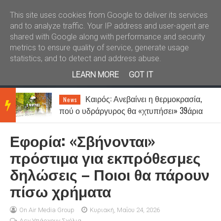
Καλώς ήλθατε
Kral News
This site uses cookies from Google to deliver its services
and to analyze traffic. Your IP address and user-agent are
shared with Google along with performance and security
metrics to ensure quality of service, generate usage
statistics, and to detect and address abuse.
LEARN MORE
GOT IT
Καιρός: Ανεβαίνει η θερμοκρασία,
News
BRE
πού ο υδράργυρος θα «χτυπήσει» 39άρια
- Μέχρι 7 μποφόρ οι άνεμοι
Εφορία: «Σβήνονται»
AKIN
πρόστιμα για εκπρόθεσμες
δηλώσεις – Ποιοι θα πάρουν
G
πίσω χρήματα
NEW
On Air Media Group
Κυριακή, Μαΐου 24, 2026
Δεν Υπάρχουν Σχόλια