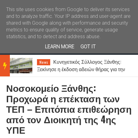
Καλώς ήλθατε
Kral News
This site uses cookies from Google to deliver its services
and to analyze traffic. Your IP address and user-agent are
shared with Google along with performance and security
metrics to ensure quality of service, generate usage
statistics, and to detect and address abuse.
LEARN MORE
GOT IT
ση
Κυνηγετικός Σύλλογος Ξάνθης:
News
BRE
Ξεκίνησε η έκδοση αδειών θήρας για την
περίοδο 2026-2027
Νοσοκομείο Ξάνθης:
AKIN
Προχωρά η επέκταση των
ΤΕΠ – Επιτόπια επιθεώρηση
G
από τον Διοικητή της 4ης
ΥΠΕ
NEW