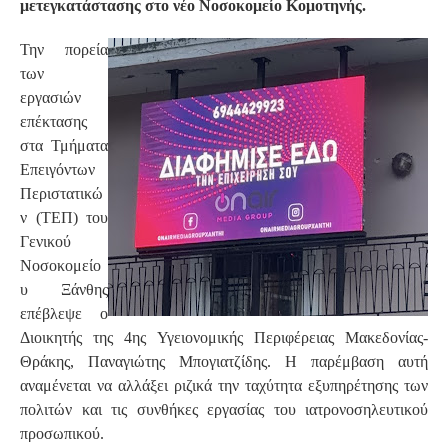
μετεγκατάστασης στο νέο Νοσοκομείο Κομοτηνής.
Την πορεία
των
εργασιών
επέκτασης
στα Τμήματα
Επειγόντων
Περιστατικώ
ν (ΤΕΠ) του
Γενικού
Νοσοκομείο
υ Ξάνθης
επέβλεψε ο
Διοικητής της 4ης Υγειονομικής Περιφέρειας Μακεδονίας-
Θράκης, Παναγιώτης Μπογιατζίδης. Η παρέμβαση αυτή
αναμένεται να αλλάξει ριζικά την ταχύτητα εξυπηρέτησης των
πολιτών και τις συνθήκες εργασίας του ιατρονοσηλευτικού
προσωπικού.