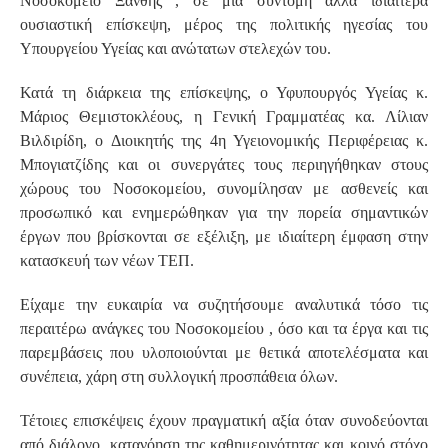
Νοσοκομείο Ξάνθης , σε μια σύντομη αλλά ιδιαίτερα
ουσιαστική επίσκεψη, μέρος της πολιτικής ηγεσίας του
Υπουργείου Υγείας και ανώτατων στελεχών του.
Κατά τη διάρκεια της επίσκεψης, ο Υφυπουργός Υγείας κ.
Μάριος Θεμιστοκλέους, η Γενική Γραμματέας κα. Λίλιαν
Βιλδιρίδη, ο Διοικητής της 4η Υγειονομικής Περιφέρειας κ.
Μπογιατζίδης και οι συνεργάτες τους περιηγήθηκαν στους
χώρους του Νοσοκομείου, συνομίλησαν με ασθενείς και
προσωπικό και ενημερώθηκαν για την πορεία σημαντικών
έργων που βρίσκονται σε εξέλιξη, με ιδιαίτερη έμφαση στην
κατασκευή των νέων ΤΕΠ.
Είχαμε την ευκαιρία να συζητήσουμε αναλυτικά τόσο τις
περαιτέρω ανάγκες του Νοσοκομείου , όσο και τα έργα και τις
παρεμβάσεις που υλοποιούνται με θετικά αποτελέσματα και
συνέπεια, χάρη στη συλλογική προσπάθεια όλων.
Τέτοιες επισκέψεις έχουν πραγματική αξία όταν συνοδεύονται
από διάλογο, κατανόηση της καθημερινότητας και κοινό στόχο