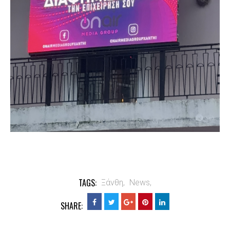
TAGS:
Ξάνθη,
News,
SHARE: