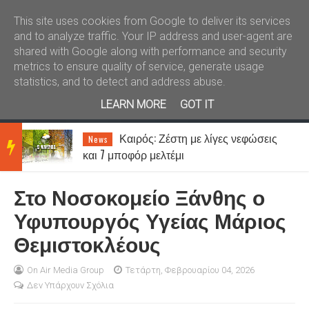
Καλώς ήλθατε
Kral News
This site uses cookies from Google to deliver its services
and to analyze traffic. Your IP address and user-agent are
shared with Google along with performance and security
metrics to ensure quality of service, generate usage
statistics, and to detect and address abuse.
LEARN MORE
GOT IT
Κώστας Ανυφαντάκης: «Ο ΑΟΞ
News
BRE
είναι πολύ μεγάλη ομάδα – 12ος παίκτης
μας είναι ο κόσμος»
Στο Νοσοκομείο Ξάνθης ο
AKIN
Υφυπουργός Υγείας Μάριος
Θεμιστοκλέους
G
On Air Media Group
Τετάρτη, Φεβρουαρίου 04, 2026
Δεν Υπάρχουν Σχόλια
NEW