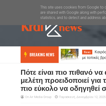
Καλώς ήλθατε
Kral News
This site uses cookies from Google to de
are shared with Google along with perfo
statistics, and to detect and address a
Πως λειτουργεί το
Καιρός
Lifestyle
News
BREAKING NEWS
γυναικείο μυαλό σε σχέση με το
με τοπικές βρο
αντρικό…
Έως 38 βαθμο
Πότε είναι πιο πιθανό να
μελέτη προειδοποιεί για 
πιο εύκολο να οδηγηθεί σ
On Air Media Group
Παρασκευή, Δεκεμβρίου 12, 2025