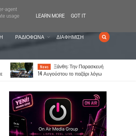
ser-agent
ate usage
LEARN MORE
GOT IT
Η
ΡΑΔΙΟΦΩΝΑ
ΔΙΑΦΗΜΙΣΗ
–
Ξάνθη: Την Παρασκευή
News
τε
14 Αυγούστου το παζάρι λόγω
του Δεκαπενταύγουστου