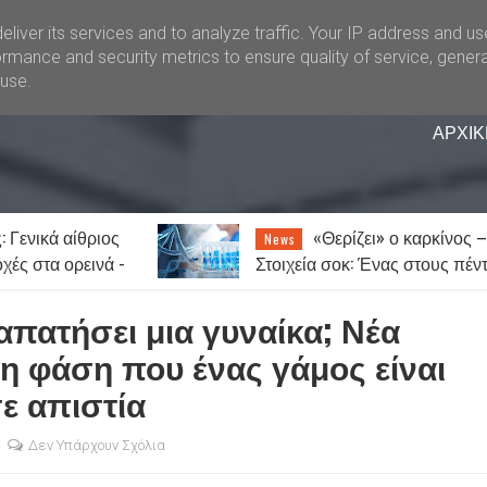
liver its services and to analyze traffic. Your IP address and u
rmance and security metrics to ensure quality of service, gener
buse.
ΑΡΧΙΚ
: Γενικά αίθριος
«Θερίζει» ο καρκίνος 
News
χές στα ορεινά -
Στοιχεία σοκ: Ένας στους πέν
ύς ο υδράργυρος
ανθρώπους θα νοσήσει
 απατήσει μια γυναίκα; Νέα
τη φάση που ένας γάμος είναι
ε απιστία
Δεν Υπάρχουν Σχόλια