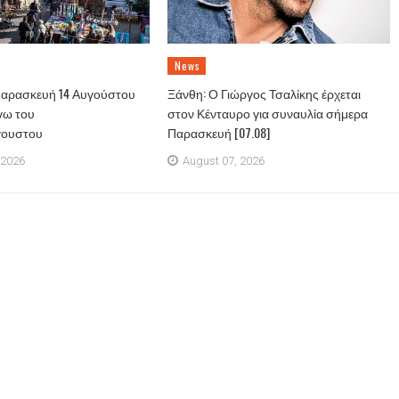
News
Παρασκευή 14 Αυγούστου
Ξάνθη: Ο Γιώργος Τσαλίκης έρχεται
γω του
στον Κένταυρο για συναυλία σήμερα
γουστου
Παρασκευή [07.08]
 2026
August 07, 2026