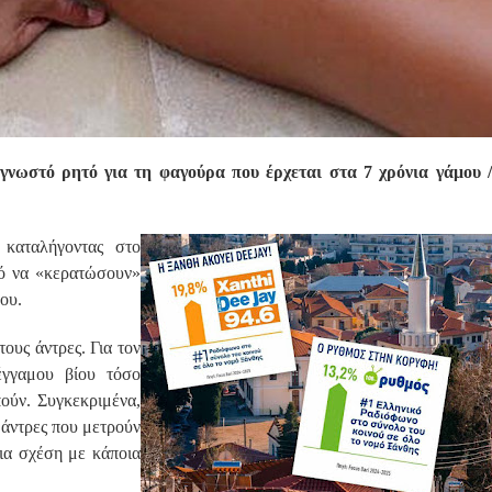
γνωστό ρητό για τη φαγούρα που έρχεται στα 7 χρόνια γάμου /
 καταλήγοντας στο
νό να «κερατώσουν»
ου.
ους άντρες. Για τον
έγγαμου βίου τόσο
πούν. Συγκεκριμένα,
 άντρες που μετρούν
ια σχέση με κάποια