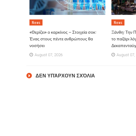
News
News
«Θερίζει» ο καρκίνος – Στοιχεία σοκ:
Ξάνθη: Την 
Ένας στους πέντε ανθρώπους θα
το παζάρι λό
νοσήσει
Δεκαπενταύ
August 07, 2026
August 07,
ΔΕΝ ΥΠΆΡΧΟΥΝ ΣΧΌΛΙΑ