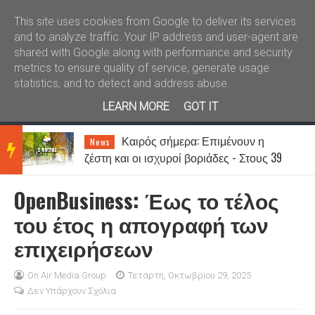
Καλώς ήλθατε
Kral News
This site uses cookies from Google to deliver its services
and to analyze traffic. Your IP address and user-agent are
shared with Google along with performance and security
metrics to ensure quality of service, generate usage
statistics, and to detect and address abuse.
LEARN MORE
GOT IT
Καιρός σήμερα: Επιμένουν η
News
BRE
ζέστη και οι ισχυροί βοριάδες - Στους 39
βαθμούς η θερμοκρασία
OpenBusiness: Έως το τέλος
AKIN
του έτος η απογραφή των
επιχειρήσεων
G
On Air Media Group
Τετάρτη, Οκτωβρίου 29, 2025
Δεν Υπάρχουν Σχόλια
NEW