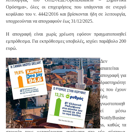
Ορόσημα», όλες οι επιχειρήσεις που υπάγονται σε ενεργό
κεφάλαιο του ν. 4442/2016 και βρίσκονται ήδη σε λειτουργία,
υποχρεούνται να απογραφούν έως 31/12/2025.
Η απογραφή είναι χωρίς χρέωση εφόσον πραγματοποιηθεί
εμπρόθεσμα. Για εκπρόθεσμες υποβολές, ισχύει παράβολο 200
ευρώ.
Δεν
απαιτείται
απογραφή για
δραστηριότητ
ες που έχουν
ήδη
γνωστοποιηθ
εί μέσω
NotifyBusine
ss, καθώς τα
στοιχεία τους μεταφέρονται αυτόματα στο νέο σύστημα.