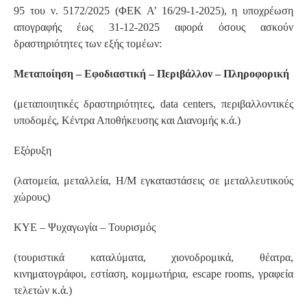
95 του ν. 5172/2025 (ΦΕΚ Α’ 16/29-1-2025), η υποχρέωση
απογραφής έως 31-12-2025 αφορά όσους ασκούν
δραστηριότητες των εξής τομέων:
Μεταποίηση – Εφοδιαστική – Περιβάλλον – Πληροφορική
(μεταποιητικές δραστηριότητες, data centers, περιβαλλοντικές
υποδομές, Κέντρα Αποθήκευσης και Διανομής κ.ά.)
Εξόρυξη
(λατομεία, μεταλλεία, Η/Μ εγκαταστάσεις σε μεταλλευτικούς
χώρους)
ΚΥΕ – Ψυχαγωγία – Τουρισμός
(τουριστικά καταλύματα, χιονοδρομικά, θέατρα,
κινηματογράφοι, εστίαση, κομμωτήρια, escape rooms, γραφεία
τελετών κ.ά.)