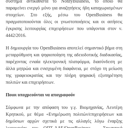
σύστημα αντικαθιστά το NotifyBusiness, το οποίο θα
παραμείνει ενεργό μόνο για αναζητήσεις ήδη καταχωρισμένων
στοιχείων. Στο εξής, μέσω του OpenBusiness θα
πραγματοποιούνται όλες οι γνωστοποιήσεις και οι αιτήσεις
έγκρισης λειτουργίας επιχειρήσεων που υπάγονται στον ν.
4442/2016.
Η δημιουργία του OpenBusiness αποτελεί σημαντικό βήμα στη
μεταρρύθμιση και ψηφιοποίηση της αδειοδοτικής διαδικασίας,
παρέχοντας ενιαία ηλεκτρονική πλατφόρμα, διασύνδεση με
άλλα μητρώα και ενισχυμένη διαφάνεια, με στόχο τη μείωση
της γραφειοκρατίας και την πλήρη ψηφιακή εξυπηρέτηση
πολιτών και επιχειρήσεων.
Ποιοι υποχρεούνται να απογραφούν
Σύμφωνα με την απόφαση του γ.γ. Βιομηχανίας, Λευτέρη
Κρητικού, με θέμα «Ενημέρωση πολιτών/επιχειρήσεων και
δημόσιων αρχών σχετικά με τις αλλαγές λόγω έναρξης
λειτουργίας του ΟΠΣ-ΑΔΕ/OpenBusiness – Σημαντικά