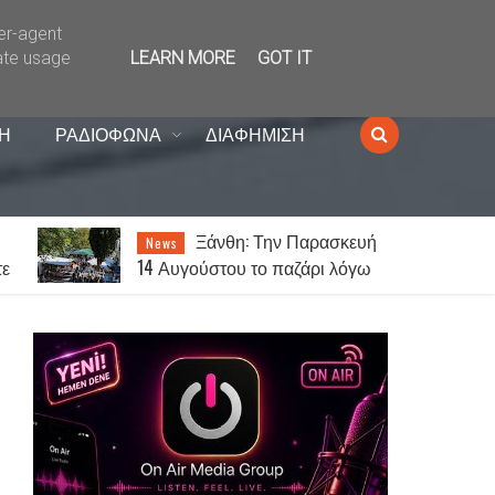
ser-agent
ate usage
LEARN MORE
GOT IT
Η
ΡΑΔΙΟΦΩΝΑ
ΔΙΑΦΗΜΙΣΗ
ή
Ξάνθη: Ο Γιώργος
News
Τσαλίκης έρχεται στον
Κένταυρο για συναυλία σήμερα
Παρασκευή [07.08]