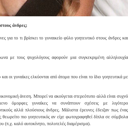
 στους άνδρες;
ς για το τι βρίσκει το γυναικείο φύλο γοητευτικό στους άνδρες και
φωνα με τους ψυχολόγους αφορούν μια συγκεκριμένη αλληλουχία
ο και οι γυναίκες ελκύονται από άτομα που είναι το ίδιο γοητευτικά με
οικονομική άνεση. Μπορεί να ακούγεται στερεότυπο αλλά είναι συχνό
όμενο όμορφες γυναίκες να συνάπτουν σχέσεις με λιγότερο
υτικούς αλλά πλούσιους άνδρες. Μάλιστα έρευνες έδειξαν πως ένας
ς θεωρείτο πιο γοητευτικός αν είχε φωτογραφηθεί δίπλα σε σύμβολα
υ (π.χ. καλό αυτοκίνητο, πολυτελές διαμέρισμα).