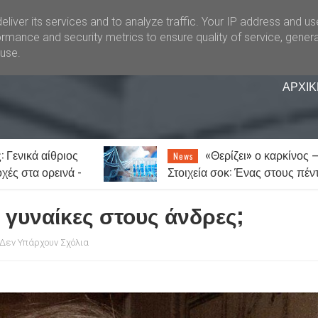
liver its services and to analyze traffic. Your IP address and u
rmance and security metrics to ensure quality of service, gener
buse.
ΑΡΧΙΚ
ει» ο καρκίνος –
Ξάνθη: Την Παρασκευ
News
 Ένας στους πέντε
14 Αυγούστου το παζάρι λόγω
 νοσήσει
του Δεκαπενταύγουστου
ι γυναίκες στους άνδρες;
Δεν Υπάρχουν Σχόλια