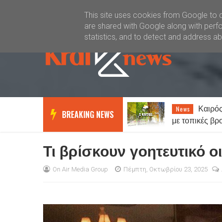
Καλώς ήλθατε
Kral News
This site uses cookies from Google to de
are shared with Google along with perfo
statistics, and to detect and address a
Καιρός: Γενικά αίθριος
«Θερίζ
News
News
BREAKING NEWS
με τοπικές βροχές στα ορεινά -
Στοιχεία σοκ:
Έως 38 βαθμούς ο υδράργυρος
ανθρώπους θα
Τι βρίσκουν γοητευτικό ο
On Air Media Group
Πέμπτη, Οκτωβρίου 23, 2025