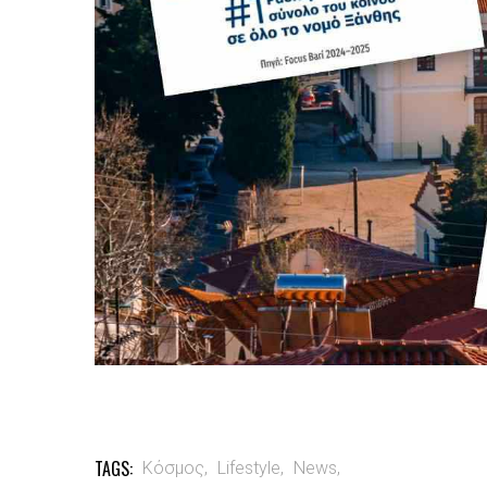
TAGS:
Κόσμος,
Lifestyle,
News,