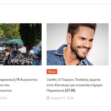
News
Παρασκευή 14 Αυγούστου
Ξάνθη: Ο Γιώργος Τσαλίκης έρχεται
γω του
στον Κένταυρο για συναυλία σήμερα
γουστου
Παρασκευή [07.08]
 2026
August 07, 2026