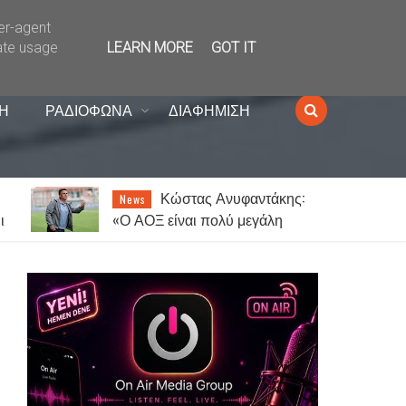
ser-agent
ate usage
LEARN MORE
GOT IT
Η
ΡΑΔΙΟΦΩΝΑ
ΔΙΑΦΗΜΙΣΗ
Κώστας Ανυφαντάκης:
News
ι
«Ο ΑΟΞ είναι πολύ μεγάλη
ομάδα – 12ος παίκτης μας είναι
ο κόσμος»