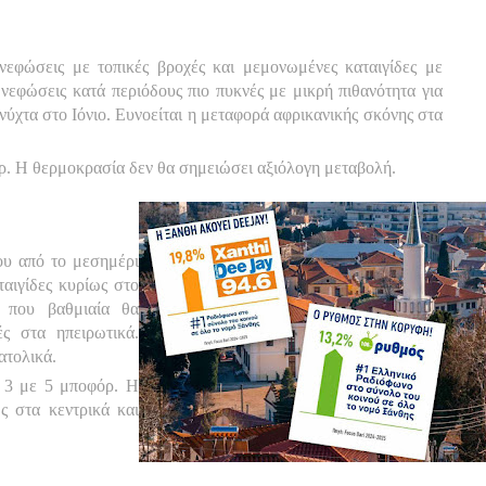
 νεφώσεις με τοπικές βροχές και μεμονωμένες καταιγίδες με
νεφώσεις κατά περιόδους πιο πυκνές με μικρή πιθανότητα για
 νύχτα στο Ιόνιο. Ευνοείται η μεταφορά αφρικανικής σκόνης στα
όρ. Η θερμοκρασία δεν θα σημειώσει αξιόλογη μεταβολή.
ου από το μεσημέρι
αιγίδες κυρίως στο
ς που βαθμιαία θα
ς στα ηπειρωτικά.
ατολικά.
ς 3 με 5 μποφόρ. Η
ς στα κεντρικά και