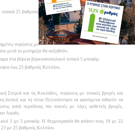
 τοπικά 25 βαθμούς
Α
ξημένες νεφώσεις με
που μετά το μεσημέρι θα αυξηθούν.
ιρα στα βόρεια βορειοανατολικοί τοπικά 5 μποφόρ.
νησα έως 25 βαθμούς Κελσίου.
κή Στερεά και τις Κυκλάδες, νεφώσεις με τοπικές βροχές και
Στη δυτική και τη νότια Πελοπόννησο τα φαινόμενα πιθανόν να
σεις κατά περιόδους πιο πυκνές με λίγες ασθενείς βροχές.
ιο Αιγαίο.
λικοί 3 με 5 μποφόρ. Η θερμοκρασία θα φτάσει τους 18 με 22
 23 με 25 βαθμούς Κελσίου.