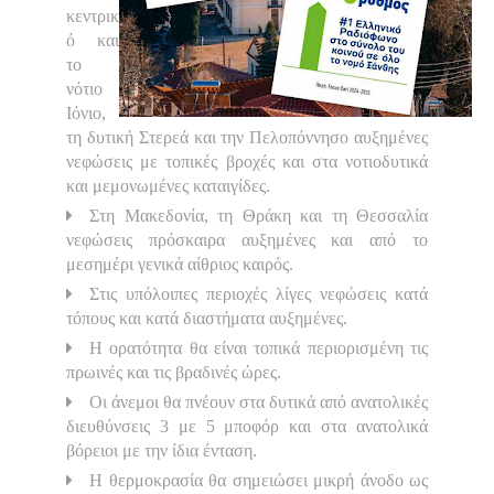
κεντρικ
ό και
το
νότιο
Ιόνιο,
τη δυτική Στερεά και την Πελοπόννησο αυξημένες
νεφώσεις με τοπικές βροχές και στα νοτιοδυτικά
και μεμονωμένες καταιγίδες.
Στη Μακεδονία, τη Θράκη και τη Θεσσαλία
νεφώσεις πρόσκαιρα αυξημένες και από το
μεσημέρι γενικά αίθριος καιρός.
Στις υπόλοιπες περιοχές λίγες νεφώσεις κατά
τόπους και κατά διαστήματα αυξημένες.
Η ορατότητα θα είναι τοπικά περιορισμένη τις
πρωινές και τις βραδινές ώρες.
Οι άνεμοι θα πνέουν στα δυτικά από ανατολικές
διευθύνσεις 3 με 5 μποφόρ και στα ανατολικά
βόρειοι με την ίδια ένταση.
Η θερμοκρασία θα σημειώσει μικρή άνοδο ως