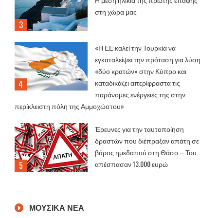
στη χώρα μας
«Η ΕΕ καλεί την Τουρκία να
εγκαταλείψει την πρόταση για λύση
«δύο κρατών» στην Κύπρο και
καταδικάζει απερίφραστα τις
παράνομες ενέργειές της στην
περίκλειστη πόλη της Αμμοχώστου»
Έρευνες για την ταυτοποίηση
δραστών που διέπραξαν απάτη σε
βάρος ημεδαπού στη Θάσο – Του
απέσπασαν 13.000 ευρώ
ΜΟΥΣΙΚΑ ΝΕΑ