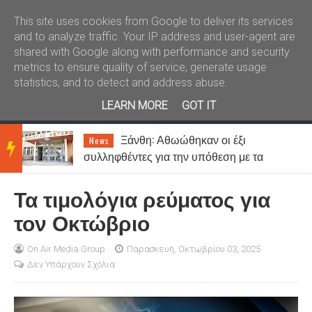
Καλώς ήλθατε
Kral News
This site uses cookies from Google to deliver its services
and to analyze traffic. Your IP address and user-agent are
shared with Google along with performance and security
metrics to ensure quality of service, generate usage
statistics, and to detect and address abuse.
LEARN MORE
GOT IT
Ξάνθη: Αθωώθηκαν οι έξι
News
BRE
συλληφθέντες για την υπόθεση με τα
τυχερά παίγνια σε καφενείο
Τα τιμολόγια ρεύματος για
AKIN
τον Οκτώβριο
G
On Air Media Group
Παρασκευή, Οκτωβρίου 03, 2025
Δεν Υπάρχουν Σχόλια
NEW