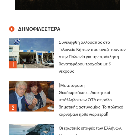
ΔΗΜΟΦΙΛΕΣΤΕΡΑ
Συνελήφθη αλλοδαπός στο
Τελωνείο Κήπων που αναζητούνταν
στην Πολωνία για την πρόκληση
θανατηφόρου τροχαίου με 3
νεκρούς
[Με απόφαση
Θεοδωρικάκου....Διοικητικοί
υπάλληλοι των ΟΤΑ σε ρόλο
δημοτικής αστυνομίας! Το πολιτικό
καρναβάλι ήρθε νωρίτερα!]
Οι ερωτικές επαφές των Ελλήνων…
Η μέση ηλικία της πρώτης επαφής