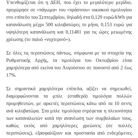
Υπενθυμίζεται ότι η ΔΕΗ, που έχει το μεγαλύτερο μερίδιο,
προχώρησε σε «πάγωμα» του «πράσινου» οικιακού τιμολογίου
στο επίπεδο του Σεπτεμβρίου, δηλαδή στα 0,129 ευρώ/kWh για
κατανάλωση μέχρι 500 κιλοβατώρες το μήνα, 0,153 ευρώ για
υψηλότερη κατανάλωση και 0,11481 για τις ώρες μειωμένης
χρέωσης (το παλιό «νυχτερινό»).
Σε όλες τις περιπτώσεις πάντως, σύμφωνα με τα στοιχεία της
Ρυθμιστικής Αρχής, τα τιμολόγια του Οκτωβρίου είναι
χαμηλότερα από εκείνα του Αυγούστου σε ποσοστό από 2 έως
17%.
Σε σημαντικά χαμηλότερα επίπεδα, αξίζει να σημειωθεί,
διαμορφώνονται τα μπλε (σταθερά) τιμολόγια πολλών
προμηθευτών, με αρκετές περιπτώσεις κάτω από τα 10 σεντς
ανά κιλοβατώρα. Στα μπλε τιμολόγια στρέφεται η πλειονότητα
των καταναλωτών κατά την ανανέωση των συμβολαίων τους,
καθώς εκτός από χαμηλότερες χρεώσεις (σε πολλές
περιπτώσεις), εξασφαλίζουν και προστασία από ενδεχόμενες