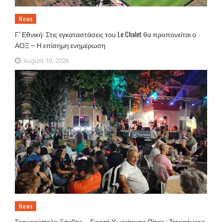
News
Γ’ Εθνική: Στις εγκαταστάσεις του Le Chalet θα προπονείται ο
ΑΟΞ – Η επίσημη ενημέρωση
August 10, 2026
News
Σταυρούπολη Ξάνθης – Γιορτή Χωριάτικης Πίτας : Τετραήμερο