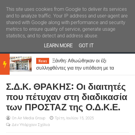
Καλώς ήλθατε
Kral News
This site uses cookies from Google to deliver its services
and to analyze traffic. Your IP address and user-agent are
shared with Google along with performance and security
metrics to ensure quality of service, generate usage
statistics, and to detect and address abuse.
LEARN MORE
GOT IT
Απιστία: Πόσο συχνά συμβαίνει
Lifestyle
BRE
και ποιοι το παραδέχονται πιο εύκολα;
Σ.Δ.Κ. ΘΡΑΚΗΣ: Οι διαιτητές
AKIN
που πέτυχαν στη διαδικασία
των ΠΡΟΣΤΑΖ της Ο.Δ.Κ.Ε.
G
On Air Media Group
Τρίτη, Ιουλίου 15, 2025
Δεν Υπάρχουν Σχόλια
NEW