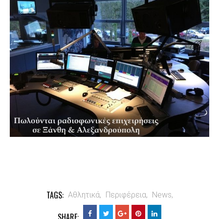
TAGS:
Αθλητικά,
Περιφέρεια,
News,
SHARE: