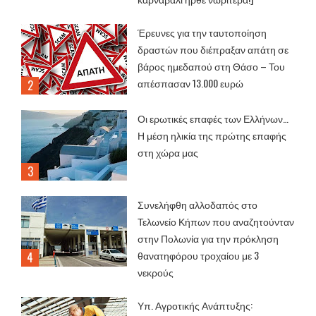
Έρευνες για την ταυτοποίηση
δραστών που διέπραξαν απάτη σε
βάρος ημεδαπού στη Θάσο – Του
απέσπασαν 13.000 ευρώ
Οι ερωτικές επαφές των Ελλήνων…
Η μέση ηλικία της πρώτης επαφής
στη χώρα μας
Συνελήφθη αλλοδαπός στο
Τελωνείο Κήπων που αναζητούνταν
στην Πολωνία για την πρόκληση
θανατηφόρου τροχαίου με 3
νεκρούς
Υπ. Αγροτικής Ανάπτυξης: