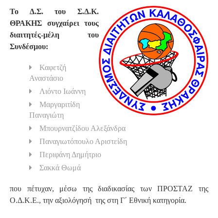
Το Δ.Σ. του Σ.Δ.Κ.
S
ΘΡΑΚΗΣ συγχαίρει τους
διαιτητές-μέλη του
Συνδέσμου:
Καφετζή
Αναστάσιο
Λιόντο Ιωάννη
Μαργαριτίδη
Παναγιώτη
Μπουρνατζίδου Αλεξάνδρα
Παναγιωτόπουλο Αριστείδη
Περιφάνη Δημήτριο
Σακκά Θωμά
που πέτυχαν, μέσω της διαδικασίας των ΠΡΟΣΤΑΖ της
Ο.Δ.Κ.Ε., την αξιολόγησή της στη Γ΄ Εθνική κατηγορία.