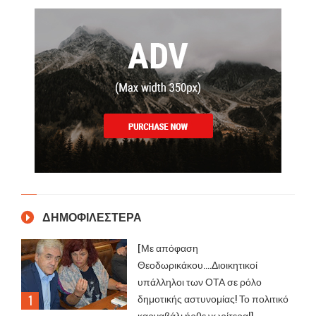
ΔΗΜΟΦΙΛΕΣΤΕΡΑ
[Με απόφαση
Θεοδωρικάκου....Διοικητικοί
υπάλληλοι των ΟΤΑ σε ρόλο
δημοτικής αστυνομίας! Το πολιτικό
καρναβάλι ήρθε νωρίτερα!]