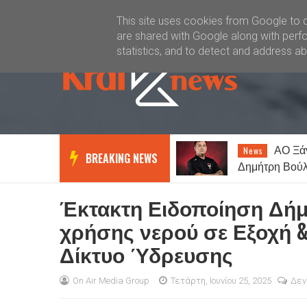
Καλώς ήλθατε
Kral News
This site uses cookies from Google to de
are shared with Google along with perfo
statistics, and to detect and address a
ΑΟ Ξάνθη: Παραίτηση
News
Life
BREAKING NEWS
Δημήτρη Βούλκου από το Δ.Σ. –
στην
Οι αντικαταστάτες του
και 
Έκτακτη Ειδοποίηση Δήμ
χρήσης νερού σε Εξοχή &
Δίκτυο Ύδρευσης
On Air Media Group
Τετάρτη, Ιουνίου 25, 2025
Δεν