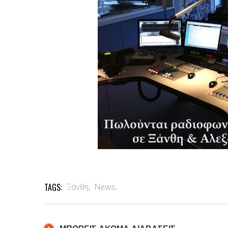
TAGS:
Ξάνθη,
News,