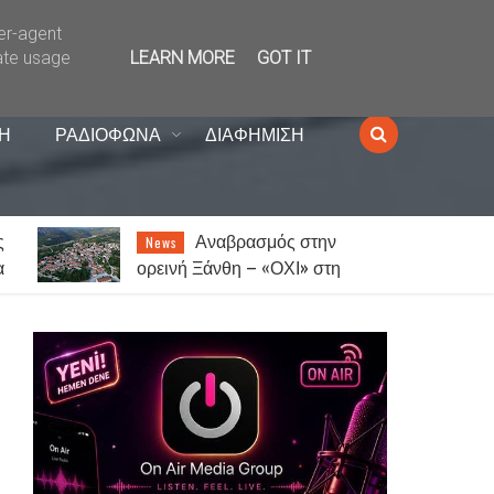
ser-agent
ate usage
LEARN MORE
GOT IT
Η
ΡΑΔΙΟΦΩΝΑ
ΔΙΑΦΗΜΙΣΗ
 στην
Ξάνθη: Έξι συλλήψεις
News
Ι» στη
για παράνομα τυχερά παιχνίδια
αυρούπολη