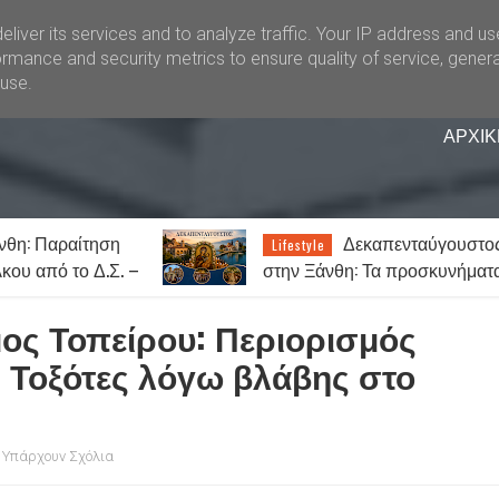
liver its services and to analyze traffic. Your IP address and u
rmance and security metrics to ensure quality of service, gener
buse.
ΑΡΧΙΚ
Δεκαπενταύγουστος
Αναβρασμός
style
News
 Ξάνθη: Τα προσκυνήματα
ορεινή Ξάνθη – «ΟΧ
τα πανηγύρια της Παναγίας
δημιουργία κέντρου
μεταναστών στη Στ
ος Τοπείρου: Περιορισμός
 Τοξότες λόγω βλάβης στο
 Υπάρχουν Σχόλια