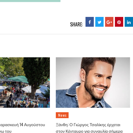
SHARE:
News
Παρασκευή 14 Αυγούστου
Ξάνθη: Ο Γιώργος Τσαλίκης έρχεται
γω του
στον Κένταυρο για συναυλία σήμερα