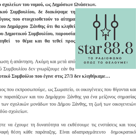
ο σχολείων του νομού, ως Δημόσιων Ωνάσειων.
ικού Συμβουλίου, δε διακόψαμε τη
γους που στοιχειοθετούν το αίτημα
του Δημάρχου Ξάνθης ότι θα κληθεί
ου Δημοτικού Συμβουλίου, παρουσία
τηθεί το θέμα και θα τεθεί προς
ρωση ή απάντηση. Ακόμη και μετά από
ού Συμβουλίου δεν γνωρίζουμε εάν θα
τικό Συμβούλιο που έγινε στις 27/3 δεν κληθήκαμε…
μος που εκπροσωπούμε, ως Σωματείο, οι οικογένειες που θίγονται και
ν παρατάξεων και του Δημάρχου Ξάνθης για ένα μείζονος σημασίας
ν των σχολικών μονάδων του Δήμου Ξάνθης, τη ζωή των οικογενειών
δύο σχολείων.
στε να έχουμε τη δυνατότητα να εκθέσουμε τις ενστάσεις και τους
σαφή θέση κάθε παράταξης. Είναι αδιαπραγμάτευτο δημοκρατικό