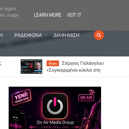
ser-agent
ate usage
LEARN MORE
GOT IT
Η
ΡΑΔΙΟΦΩΝΑ
ΔΙΑΦΗΜΙΣΗ
Στέργιος Γιαλάογλου:
News
«Συγκεκριμένοι κύκλοι στη
α
Θράκη ενοχλούνται από την
αναγνώριση των Αλεβιτών»