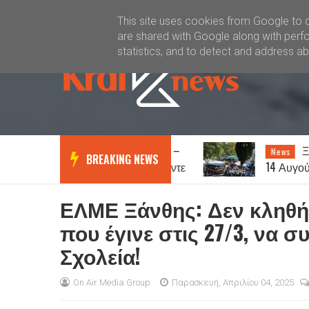
Καλώς ήλθατε
Kral News
This site uses cookies from Google to de
are shared with Google along with perfo
statistics, and to detect and address a
«Θερίζει» ο καρκίνος –
Ξάνθη
News
News
BREAKING NEWS
Στοιχεία σοκ: Ένας στους πέντε
14 Αυγούστου
ανθρώπους θα νοσήσει
του Δεκαπεντ
ΕΛΜΕ Ξάνθης: Δεν κληθή
που έγινε στις 27/3, να 
Σχολεία!
On Air Media Group
Παρασκευή, Απριλίου 04, 2025