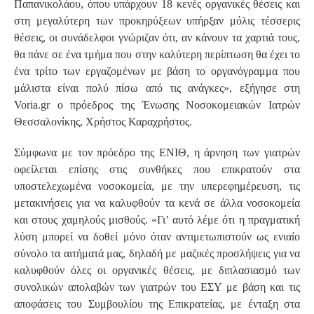
Παπανικολάου, όπου υπάρχουν 18 κενές οργανικές θέσεις και
στη μεγαλύτερη των προκηρύξεων υπήρξαν μόλις τέσσερις
θέσεις, οι συνάδελφοι γνώριζαν ότι, αν κάνουν τα χαρτιά τους,
θα πάνε σε ένα τμήμα που στην καλύτερη περίπτωση θα έχει το
ένα τρίτο των εργαζομένων με βάση το οργανόγραμμα που
μάλιστα είναι πολύ πίσω από τις ανάγκες», εξήγησε στη
Voria.gr ο πρόεδρος της Ένωσης Νοσοκομειακών Ιατρών
Θεσσαλονίκης, Χρήστος Καραχρήστος.
Σύμφωνα με τον πρόεδρο της ΕΝΙΘ, η άρνηση των γιατρών
οφείλεται επίσης στις συνθήκες που επικρατούν στα
υποστελεχωμένα νοσοκομεία, με την υπερεφημέρευση, τις
μετακινήσεις για να καλυφθούν τα κενά σε άλλα νοσοκομεία
και στους χαμηλούς μισθούς. «Γι’ αυτό λέμε ότι η πραγματική
λύση μπορεί να δοθεί μόνο όταν αντιμετωπιστούν ως ενιαίο
σύνολο τα αιτήματά μας, δηλαδή με μαζικές προσλήψεις για να
καλυφθούν όλες οι οργανικές θέσεις, με διπλασιασμό των
συνολικών απολαβών των γιατρών του ΕΣΥ με βάση και τις
αποφάσεις του Συμβουλίου της Επικρατείας, με ένταξη στα