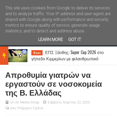
Καλώς ήλθατε
Kral News
This site uses cookies from Google to deliver its services
and to analyze traffic. Your IP address and user-agent are
shared with Google along with performance and security
metrics to ensure quality of service, generate usage
statistics, and to detect and address abuse.
LEARN MORE
GOT IT
ΕΠΣ Ξάνθης: Super Cup 2026 στο
News
BRE
γήπεδο Κιμμερίων με φιλανθρωπικό
χαρακτήρα
Απροθυμία γιατρών να
AKIN
εργαστούν σε νοσοκομεία
της Β. Ελλάδας
G
On Air Media Group
Σάββατο, Μαρτίου 22, 2025
Δεν Υπάρχουν Σχόλια
NEW