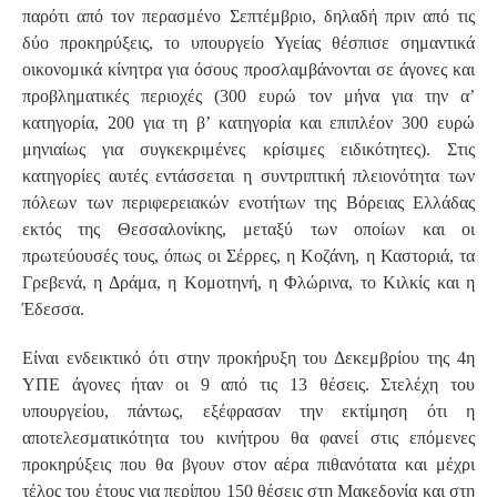
παρότι από τον περασμένο Σεπτέμβριο, δηλαδή πριν από τις
δύο προκηρύξεις, το υπουργείο Υγείας θέσπισε σημαντικά
οικονομικά κίνητρα για όσους προσλαμβάνονται σε άγονες και
προβληματικές περιοχές (300 ευρώ τον μήνα για την α’
κατηγορία, 200 για τη β’ κατηγορία και επιπλέον 300 ευρώ
μηνιαίως για συγκεκριμένες κρίσιμες ειδικότητες). Στις
κατηγορίες αυτές εντάσσεται η συντριπτική πλειονότητα των
πόλεων των περιφερειακών ενοτήτων της Βόρειας Ελλάδας
εκτός της Θεσσαλονίκης, μεταξύ των οποίων και οι
πρωτεύουσές τους, όπως οι Σέρρες, η Κοζάνη, η Καστοριά, τα
Γρεβενά, η Δράμα, η Κομοτηνή, η Φλώρινα, το Κιλκίς και η
Έδεσσα.
Είναι ενδεικτικό ότι στην προκήρυξη του Δεκεμβρίου της 4η
ΥΠΕ άγονες ήταν οι 9 από τις 13 θέσεις. Στελέχη του
υπουργείου, πάντως, εξέφρασαν την εκτίμηση ότι η
αποτελεσματικότητα του κινήτρου θα φανεί στις επόμενες
προκηρύξεις που θα βγουν στον αέρα πιθανότατα και μέχρι
τέλος του έτους για περίπου 150 θέσεις στη Μακεδονία και στη