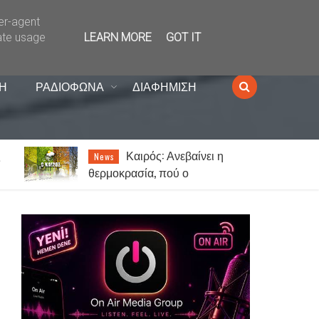
ser-agent
ate usage
LEARN MORE
GOT IT
Η
ΡΑΔΙΟΦΩΝΑ
ΔΙΑΦΗΜΙΣΗ
Πως λειτουργεί το
Lifestyle
γυναικείο μυαλό σε σχέση με το
αντρικό…