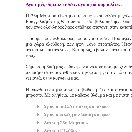
Αγαπητές συμπολίτισσες, αγαπητοί συμπολίτες,
Η 25η Μαρτίου είναι μια μέρα που κουβαλάει μεγάλο 
Ευαγγελισμός της Θεοτόκου — σύμβολο πίστης, ελπίδα
που ένας ολόκληρος λαός στάθηκε απέναντι στην καταπί
Τιμούμε τους ανθρώπους που δεν δίστασαν. Που αγωνί
μια χώρα ελεύθερη. Δεν ήταν μόνο στρατιώτες. Ήταν
όνειρα και οικογένειες. Και όμως, έβαλαν πάνω απ’ όλ
τους.
Σήμερα, η δική μας ευθύνη είναι να κρατήσουμε ζωντανέ
σεβασμό στον συνάνθρωπο, την αγάπη για τον τόπο μα
γειτονιά, στην κοινωνία μας.
Η Ξάνθη είναι μια πόλη με βαθιές ρίζες και δυνατο
μπροστά. Με αλήθεια, με καθαρό βλέμμα και με πίστη σ
Χρόνια πολλά σε όλες και όλους.
Χρόνια καλά, με δύναμη και φως.
Ζήτω η 25η Μαρτίου.
Ζήτω η Ελλάδα.