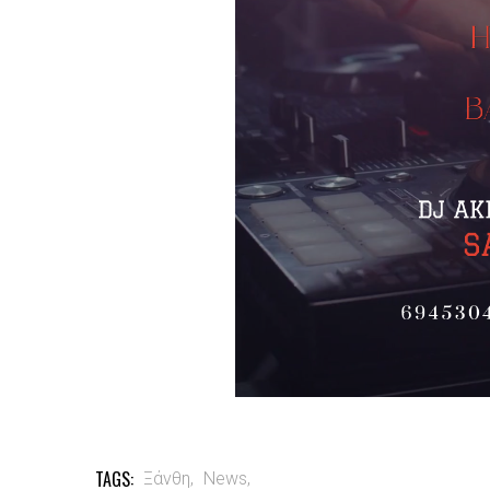
TAGS:
Ξάνθη,
News,