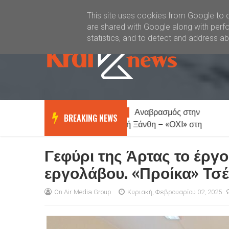
Καλώς ήλθατε
Kral News
This site uses cookies from Google to de
are shared with Google along with perfo
statistics, and to detect and address a
Αναβρασμός στην
Ξάνθη:
News
News
BREAKING NEWS
ορεινή Ξάνθη – «ΟΧΙ» στη
για παράνομα 
δημιουργία κέντρου
μεταναστών στη Σταυρούπολη
Γεφύρι της Άρτας το έργο
εργολάβου. «Προίκα» Τσέ
On Air Media Group
Κυριακή, Φεβρουαρίου 02, 2025