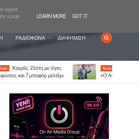
ser-agent
ate usage
LEARN MORE
GOT IT
Η
ΡΑΔΙΟΦΩΝΑ
ΔΙΑΦΗΜΙΣΗ
Κώστας Ανυφαντάκης:
News
ι
«Ο ΑΟΞ είναι πολύ μεγάλη
ομάδα – 12ος παίκτης μας είναι
ο κόσμος»