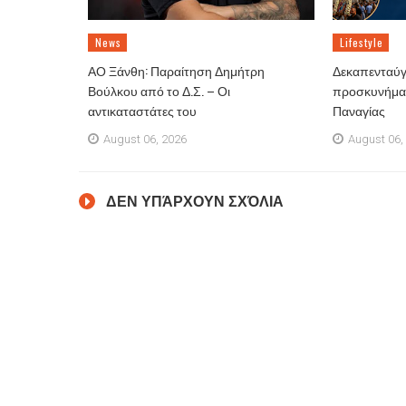
News
Lifestyle
ΑΟ Ξάνθη: Παραίτηση Δημήτρη
Δεκαπενταύγ
Βούλκου από το Δ.Σ. – Οι
προσκυνήματ
αντικαταστάτες του
Παναγίας
August 06, 2026
August 06,
ΔΕΝ ΥΠΆΡΧΟΥΝ ΣΧΌΛΙΑ