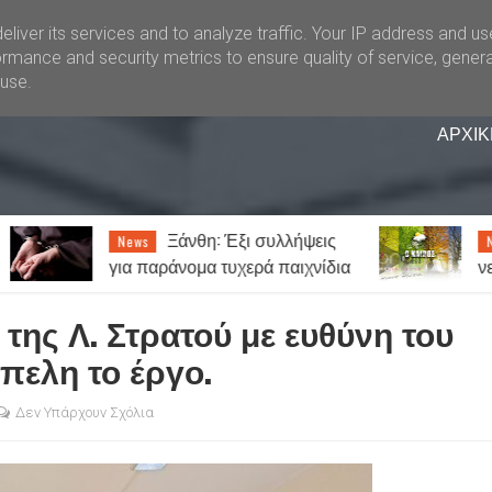
liver its services and to analyze traffic. Your IP address and u
rmance and security metrics to ensure quality of service, gener
buse.
ΑΡΧΙΚ
 Έξι συλλήψεις
Καιρός: Ζέστη με λίγες
News
τυχερά παιχνίδια
νεφώσεις και 7 μποφόρ μελτέμ
 της Λ. Στρατού με ευθύνη του
πελη το έργο.
Δεν Υπάρχουν Σχόλια