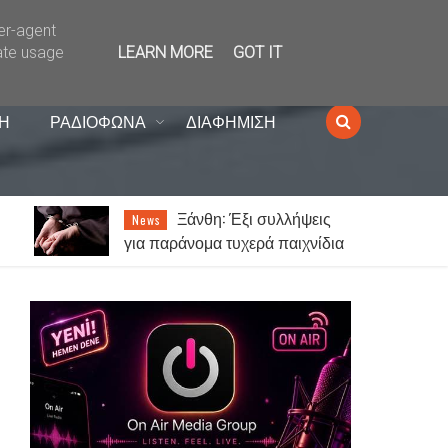
ser-agent
ate usage
LEARN MORE
GOT IT
Η
ΡΑΔΙΟΦΩΝΑ
ΔΙΑΦΗΜΙΣΗ
Καιρός: Ζέστη με λίγες
News
α
νεφώσεις και 7 μποφόρ μελτέμι