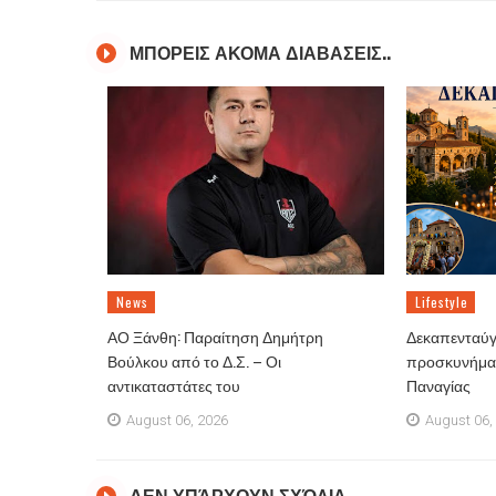
ΜΠΟΡΕΙΣ ΑΚΟΜΑ ΔΙΑΒΑΣΕΙΣ..
News
Lifestyle
ΑΟ Ξάνθη: Παραίτηση Δημήτρη
Δεκαπενταύγ
Βούλκου από το Δ.Σ. – Οι
προσκυνήματ
αντικαταστάτες του
Παναγίας
August 06, 2026
August 06,
ΔΕΝ ΥΠΆΡΧΟΥΝ ΣΧΌΛΙΑ