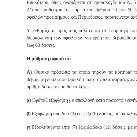
Ειδικότερα, όπως αναφέρεται σε τροπολογία του Ν. 
Α’) «η προθεσμία της παρ. 5 του άρθρου 25 του Ν. 5
οφειλών προς Δήμους και Περιφέρειες, παρατείνεται από
Υπενθυμίζεται προς τους πολίτες ότι σε εφαρμογή τ
διευκόλυνση των οφειλετών για χρέη που βεβαιώθηκα
έως 60 δόσεις.
Η ρύθμιση αφορά σε:
Α)
Φυσικά πρόσωπα τα οποία τηρούν τα κριτήρια το
βεβαίωση ευάλωτου οφειλέτη από την πλατφόρμα: gov.g
αριθμό δόσεων που θα επιλεγεί.
α)
Εφάπαξ εξόφληση με απαλλαγή κατά ποσοστό ενενήντ
β)
Εξόφληση από δύο (2) έως έξι (6) δόσεις, με απαλλα
γ)
Εξόφληση από επτά (7) έως δώδεκα (12) δόσεις, με 