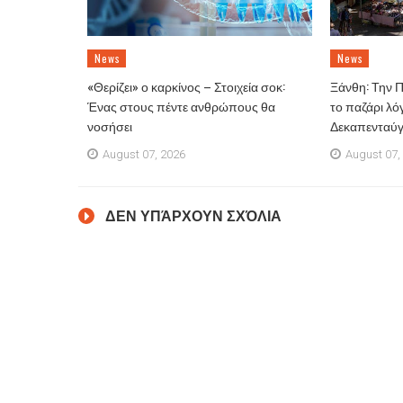
News
News
«Θερίζει» ο καρκίνος – Στοιχεία σοκ:
Ξάνθη: Την 
Ένας στους πέντε ανθρώπους θα
το παζάρι λό
νοσήσει
Δεκαπενταύ
August 07, 2026
August 07,
ΔΕΝ ΥΠΆΡΧΟΥΝ ΣΧΌΛΙΑ