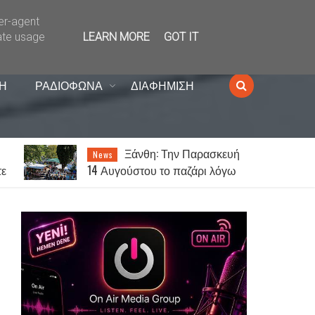
ser-agent
ate usage
LEARN MORE
GOT IT
Η
ΡΑΔΙΟΦΩΝΑ
ΔΙΑΦΗΜΙΣΗ
ή
Ξάνθη: Ο Γιώργος
News
Τσαλίκης έρχεται στον
Κένταυρο για συναυλία σήμερα
Παρασκευή [07.08]