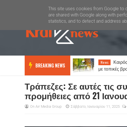
Καλώς ήλθατε
Kral News
This site uses cookies from Google to de
are shared with Google along with perfo
statistics, and to detect and address a
Καιρός: Γενικά αίθριος
«Θερίζ
News
News
BREAKING NEWS
με τοπικές βροχές στα ορεινά -
Στοιχεία σοκ:
Έως 38 βαθμούς ο υδράργυρος
ανθρώπους θα
Τράπεζες: Σε αυτές τις σ
προμήθειες από 21 Ιανου
On Air Media Group
Σάββατο, Ιανουαρίου 11, 2025