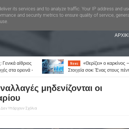
liver its services and to analyze traffic. Your IP address and u
rmance and security metrics to ensure quality of service, gener
buse.
ΑΡΧΙΚ
ει» ο καρκίνος –
Ξάνθη: Την Παρασκευ
News
 Ένας στους πέντε
14 Αυγούστου το παζάρι λόγω
 νοσήσει
του Δεκαπενταύγουστου
υναλλαγές μηδενίζονται οι
αρίου
Δεν Υπάρχουν Σχόλια