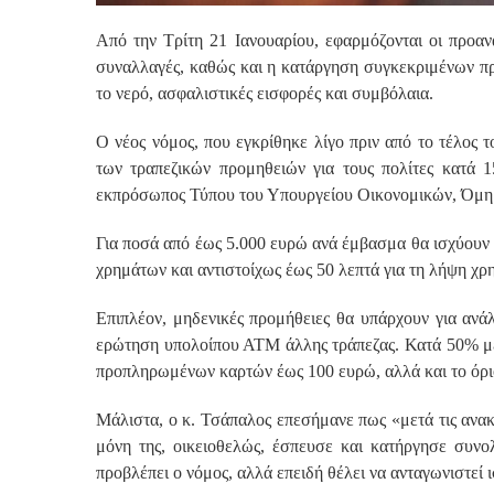
Από την Τρίτη 21 Ιανουαρίου, εφαρμόζονται οι προανα
συναλλαγές, καθώς και η κατάργηση συγκεκριμένων π
το νερό, ασφαλιστικές εισφορές και συμβόλαια.
Ο νέος νόμος, που εγκρίθηκε λίγο πριν από το τέλος τ
των τραπεζικών προμηθειών για τους πολίτες κατά 
εκπρόσωπος Τύπου του Υπουργείου Οικονομικών, Όμη
Για ποσά από έως 5.000 ευρώ ανά έμβασμα θα ισχύουν
χρημάτων και αντιστοίχως έως 50 λεπτά για τη λήψη χρ
Επιπλέον, μηδενικές προμήθειες θα υπάρχουν για αν
ερώτηση υπολοίπου ΑΤΜ άλλης τράπεζας. Κατά 50% μει
προπληρωμένων καρτών έως 100 ευρώ, αλλά και το όρ
Μάλιστα, ο κ. Τσάπαλος επεσήμανε πως «μετά τις ανακ
μόνη της, οικειοθελώς, έσπευσε και κατήργησε συνολ
προβλέπει ο νόμος, αλλά επειδή θέλει να ανταγωνιστεί 