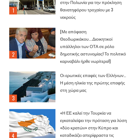
στην Πολωνία για την πρόκληση
θανατηφόρου τροχαίου με 3
νεκρούς
[Με απόφαση
Θεοδωρικάκου....Διοικητικοί
υπάλληλοι των ΟΤΑ σε ρόλο
δημοτικής αστυνομίας! Το πολιτικό
καρναβάλι ήρθε νωρίτερα!]
Οι ερωτικές επαφές των Ελλήνων…
Η μέση ηλικία της πρώτης επαφής
στη χώρα μας
«Η ΕΕ καλεί την Τουρκία να
εγκαταλείψει την πρόταση για λύση
«δύο κρατών» στην Κύπρο και
καταδικάζει απερίφραστα τις