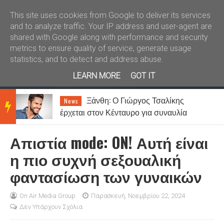
Καλώς ήλθατε
Kral News
This site uses cookies from Google to deliver its services
and to analyze traffic. Your IP address and user-agent are
shared with Google along with performance and security
metrics to ensure quality of service, generate usage
statistics, and to detect and address abuse.
LEARN MORE
GOT IT
Ξάνθη: Ο Γιώργος Τσαλίκης
News
BRE
έρχεται στον Κένταυρο για συναυλία
σήμερα Παρασκευή [07.08]
Απιστία mode: ON! Αυτή είναι
AKIN
η πιο συχνή σεξουαλική
φαντασίωση των γυναικών
G
On Air Media Group
Παρασκευή, Νοεμβρίου 22, 2024
Δεν Υπάρχουν Σχόλια
NEW