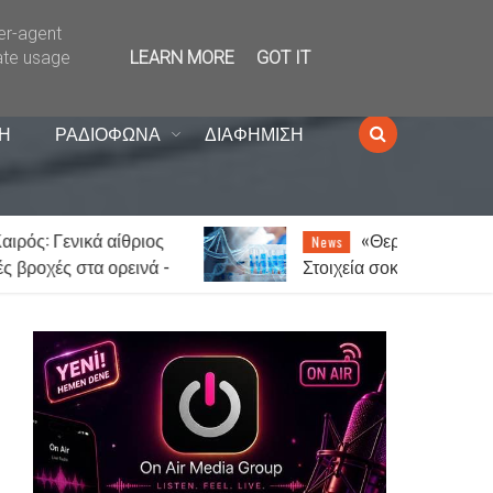
ser-agent
ate usage
LEARN MORE
GOT IT
Η
ΡΑΔΙΟΦΩΝΑ
ΔΙΑΦΗΜΙΣΗ
«Θερίζει» ο καρκίνος –
News
-
Στοιχεία σοκ: Ένας στους πέντε
ος
ανθρώπους θα νοσήσει