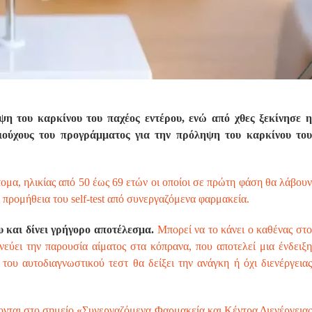
η του καρκίνου του παχέος εντέρου, ενώ από χθες ξεκίνησε η
αιούχους του προγράμματος για την πρόληψη του καρκίνου του
τομα, ηλικίας από 50 έως 69 ετών οι οποίοι σε πρώτη φάση θα λάβουν
 προμήθεια του self-test από συνεργαζόμενα φαρμακεία.
ου και δίνει γρήγορο αποτέλεσμα.
Μπορεί να το κάνει ο καθένας στ
ιχνεύει την παρουσία αίματος στα κόπρανα, που αποτελεί μια ένδειξη
του αυτοδιαγνωστικού τεστ θα δείξει την ανάγκη ή όχι διενέργειας
νται στο σημείο «Συνεργαζόμενα Φαρμακεία και Κέντρα Διενέργειας