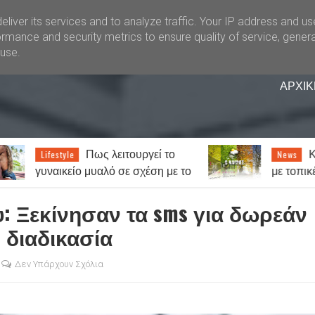
liver its services and to analyze traffic. Your IP address and u
rmance and security metrics to ensure quality of service, gener
buse.
ΑΡΧΙΚ
 λειτουργεί το
Καιρός: Γενικά αίθριος
News
λό σε σχέση με το
με τοπικές βροχές στα ορεινά 
Έως 38 βαθμούς ο υδράργυρ
: Ξεκίνησαν τα sms για δωρεάν
η διαδικασία
Δεν Υπάρχουν Σχόλια