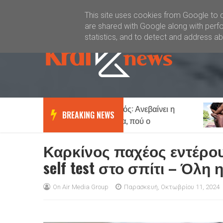
Καλώς ήλθατε
Kral News
This site uses cookies from Google to de
are shared with Google along with perfo
statistics, and to detect and address a
Καιρός: Ανεβαίνει η
Πως
News
Lifestyle
BREAKING NEWS
θερμοκρασία, πού ο
γυναικείο μυα
υδράργυρος θα «χτυπήσει»
αντρικό…
39άρια - Μέχρι 7 μποφόρ οι
Καρκίνος παχέος εντέρου
άνεμοι
self test στο σπίτι – Όλη 
On Air Media Group
Παρασκευή, Οκτωβρίου 11, 2024