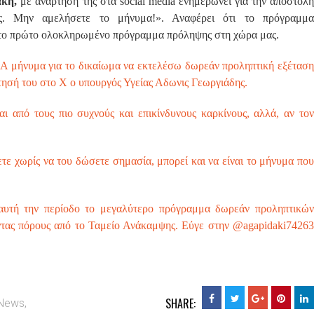
άκη,
με ανάρτησή της στα social media ενημερώνει για την αποστολ
ς. Μην αμελήσετε το μήνυμα!». Αναφέρει ότι το πρόγραμμα
 πρώτο ολοκληρωμένο πρόγραμμα πρόληψης στη χώρα μας.
Α μήνυμα για το δικαίωμα να εκτελέσω δωρεάν προληπτική εξέταση
ρτησή του στο Χ ο υπουργός Υγείας Αδωνις Γεωργιάδης.
αι από τους πιο συχνούς και επικίνδυνους καρκίνους, αλλά, αν τον
ε χωρίς να του δώσετε σημασία, μπορεί και να είναι το μήνυμα που
τή την περίοδο το μεγαλύτερο πρόγραμμα δωρεάν προληπτικών
ώντας πόρους από το Ταμείο Ανάκαμψης. Εύγε στην @agapidaki74263
SHARE:
News,