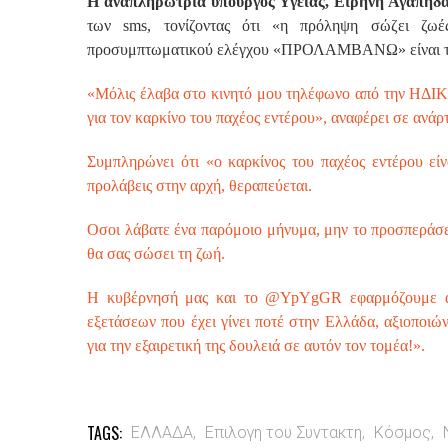
Η αναπληρώτρια υπουργός Υγείας, Ειρήνη Αγαπηδ
των sms, τονίζοντας ότι «η πρόληψη σώζει ζωέ
προσυμπτωματικού ελέγχου «ΠΡΟΛΑΜΒΑΝΩ» είναι το
«Μόλις έλαβα στο κινητό μου τηλέφωνο από την ΗΔΙΚ
για τον καρκίνο του παχέος εντέρου», αναφέρει σε ανά
Συμπληρώνει ότι «ο καρκίνος του παχέος εντέρου είν
προλάβεις στην αρχή, θεραπεύεται.
Οσοι λάβατε ένα παρόμοιο μήνυμα, μην το προσπεράσετ
θα σας σώσει τη ζωή.
Η κυβέρνησή μας και το @YpYgGR εφαρμόζουμε αυ
εξετάσεων που έχει γίνει ποτέ στην Ελλάδα, αξιοποι
για την εξαιρετική της δουλειά σε αυτόν τον τομέα!».
TAGS:
ΕΛΛΑΔΑ,
Επιλογη του Συντακτη,
Κόσμος,