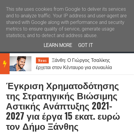
Καλώς ήλθατε
Kral News
This site uses cookies from Google to deliver its services
and to analyze traffic. Your IP address and user-agent are
shared with Google along with performance and security
metrics to ensure quality of service, generate usage
statistics, and to detect and address abuse.
LEARN MORE
GOT IT
Ξάνθη: Ο Γιώργος Τσαλίκης
News
BRE
έρχεται στον Κένταυρο για συναυλία
σήμερα Παρασκευή [07.08]
Έγκριση Χρηματοδότησης
AKIN
της Στρατηγικής Βιώσιμης
Αστικής Ανάπτυξης 2021-
G
2027 για έργα 15 εκατ. ευρώ
τον Δήμο Ξάνθης
NEW