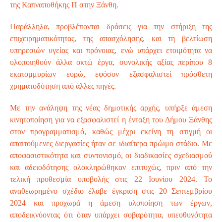
της Καπναποθήκης Π στην Ξάνθη.
Παράλληλα, προβλέπονται δράσεις για την στήριξη της
επιχειρηματικότητας, της απασχόλησης, και τη βελτίωση
υπηρεσιών υγείας και πρόνοιας, ενώ υπάρχει ετοιμότητα να
υλοποιηθούν άλλα οκτώ έργα, συνολικής αξίας περίπου 8
εκατομμυρίων ευρώ, εφόσον εξασφαλιστεί πρόσθετη
χρηματοδότηση από άλλες πηγές.
Με την ανάληψη της νέας δημοτικής αρχής, υπήρξε άμεση
κινητοποίηση για να εξασφαλιστεί η ένταξη του Δήμου Ξάνθης
στον προγραμματισμό, καθώς μέχρι εκείνη τη στιγμή οι
απαιτούμενες διεργασίες ήταν σε ιδιαίτερα πρώιμο στάδιο. Με
αποφασιστικότητα και συντονισμό, οι διαδικασίες σχεδιασμού
και αδειοδότησης ολοκληρώθηκαν επιτυχώς, πριν από την
τελική προθεσμία υποβολής στις 22 Ιουνίου 2024. Το
αναθεωρημένο σχέδιο έλαβε έγκριση στις 20 Σεπτεμβρίου
2024 και προχωρά η άμεση υλοποίηση των έργων,
αποδεικνύοντας ότι όταν υπάρχει σοβαρότητα, υπευθυνότητα