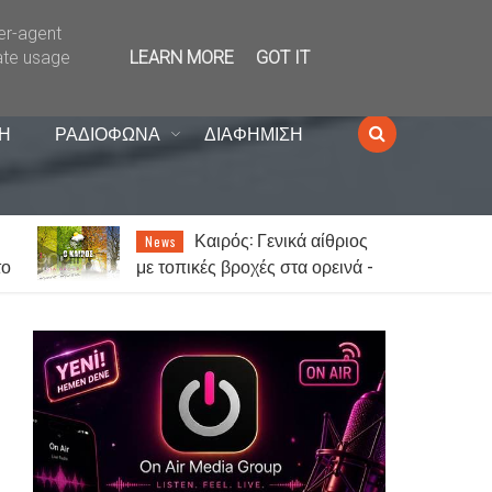
ser-agent
ate usage
LEARN MORE
GOT IT
Η
ΡΑΔΙΟΦΩΝΑ
ΔΙΑΦΗΜΙΣΗ
Καιρός: Γενικά αίθριος
News
το
με τοπικές βροχές στα ορεινά -
Έως 38 βαθμούς ο υδράργυρος