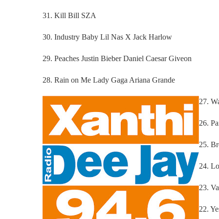
31. Kill Bill SZA
30. Industry Baby Lil Nas X Jack Harlow
29. Peaches Justin Bieber Daniel Caesar Giveon
28. Rain on Me Lady Gaga Ariana Grande
27. Wa
26. Pa
25. B
24. L
23. Va
22. Y