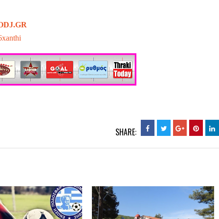
ODJ.GR
6xanthi
SHARE: