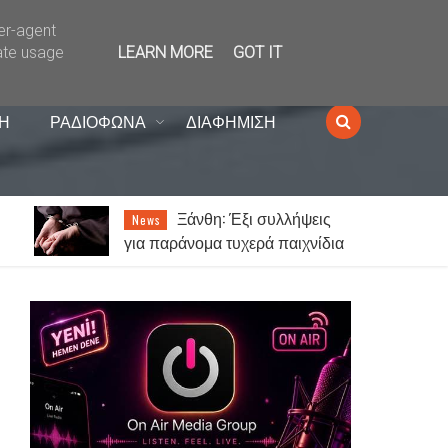
ser-agent
ate usage
LEARN MORE
GOT IT
Η
ΡΑΔΙΟΦΩΝΑ
ΔΙΑΦΗΜΙΣΗ
Ξάνθη: Έξι συλλήψεις
News
για παράνομα τυχερά παιχνίδια
η