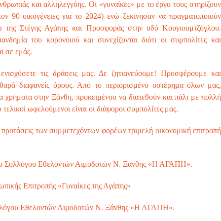
νθρωπιάς και αλληλεγγύης. Οι «γυναίκες» με το έργο τους στηρίζουν
ον 90 οικογένειες για το 2024) ενώ ξεκίνησαν να πραγματοποιούν
ω της Στέγης Αγάπης και Προσφοράς στην οδό Κουγιουμτζόγλου.
ανδημία του κορονοιού και συνεχίζονται διότι οι συμπολίτες και
ι σε εμάς.
ενισχύσετε τις δράσεις μας. Δε ζητιανεύουμε! Προσφέρουμε και
θαρά διαφανείς όρους. Από το περιορισμένο υστέρημα όλων μας,
α χρήματα στην Ξάνθη, προκειμένου να διατεθούν και πάλι με πολλή
ελικοί ωφελούμενοι είναι οι διάφοροι συμπολίτες μας.
ι προτάσεις των συμμετεχόντων φορέων τριμελή οικονομική επιτροπή
του Συλλόγου Εθελοντών Αιμοδοτών Ν. Ξάνθης «Η ΑΓΑΠΗ».
ωπικής Επιτροπής «Γυναίκες της Αγάπης»
υλλόγου Εθελοντών Αιμοδοτών Ν. Ξάνθης «Η ΑΓΑΠΗ».