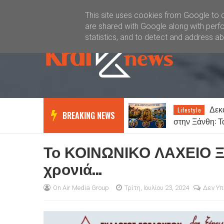
Καλώς ήλθατε
Kral News
This site uses cookies from Google to de
are shared with Google along with perfo
statistics, and to detect and address a
ΑΟ Ξάνθη: Παραίτηση
Δεκ
News
Lifestyle
BREAKING NEWS
Δημήτρη Βούλκου από το Δ.Σ. –
στην Ξάνθη: 
Οι αντικαταστάτες του
και τα πανηγύ
Το ΚΟΙΝΩΝΙΚΟ ΛΑΧΕΙΟ ΞΑ
χρονιά…
On Air Media Group
Τρίτη, Ιουλίου 23, 2024
Δεν Υπ