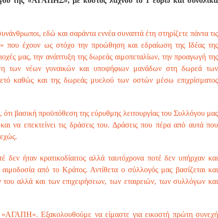
όγου της «ΑΓΑΠΗΣ», με κόστος λαχνού το 1 ευρώ και συνολικά
υνάνθρωποι, εδώ και σαράντα εννέα συναπτά έτη στηρίζετε πάντα τις
ς» που έχουν ως στόχο την προώθηση και εδραίωση της Ιδέας της
ιοχές μας, την ανάπτυξη της δωρεάς αιμοπεταλίων, την προαγωγή της
ση των νέων γυναικών και υποψήφιων μανάδων στη δωρεά των
κετό καθώς και της δωρεάς μυελού των οστών μέσω επιχρίσματος
ά, ότι βασική προϋπόθεση της εύρυθμης λειτουργίας του Συλλόγου μας
 και να επεκτείνει τις δράσεις του. Δράσεις που πέρα από αυτά που
εχώς.
τέ δεν ήταν κρατικοδίαιτος αλλά ταυτόχρονα ποτέ δεν υπήρχαν και
ή αιμοδοσία από το Κράτος. Αντίθετα ο σύλλογός μας βασίζεται και
ν του αλλά και των επιχειρήσεων, των εταιρειών, των συλλόγων και
ην «ΑΓΑΠΗ». Εξακολουθούμε να είμαστε για εικοστή πρώτη συνεχή