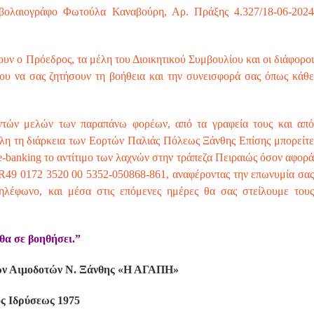
μβολαιογράφο Φωτούλα Καναβούρη, Αρ. Πράξης 4.327/18-06-2024
υν ο Πρόεδρος, τα μέλη του Διοικητικού Συμβουλίου και οι διάφοροι
υ να σας ζητήσουν τη βοήθεια και την συνεισφορά σας όπως κάθε
οντών μελών των παραπάνω φορέων, από τα γραφεία τους και από
’όλη τη διάρκεια των Εορτών Παλιάς Πόλεως Ξάνθης Επίσης μπορείτε
e-banking το αντίτιμο των λαχνών στην τράπεζα Πειραιώς όσον αφορά
49 0172 3520 00 5352-050868-861, αναφέροντας την επωνυμία σας
ηλέφωνο, και μέσα στις επόμενες ημέρες θα σας στείλουμε τους
 θα σε βοηθήσει.”
ντών Αιμοδοτών Ν. Ξάνθης «Η ΑΓΑΠΗ»
ς Ιδρύσεως 1975