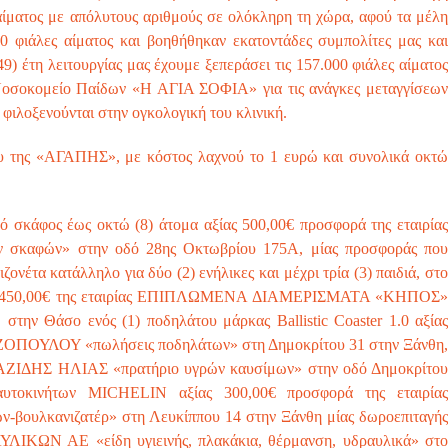
αίματος με απόλυτους αριθμούς σε ολόκληρη τη χώρα, αφού τα μέλη
0 φιάλες αίματος και βοηθήθηκαν εκατοντάδες συμπολίτες μας και
9) έτη λειτουργίας μας έχουμε ξεπεράσει τις 157.000 φιάλες αίματος
 Νοσοκομείο Παίδων «Η ΑΓΙΑ ΣΟΦΙΑ» για τις ανάγκες μεταγγίσεων
φιλοξενούνται στην ογκολογική του κλινική.
υ της «ΑΓΑΠΗΣ», με κόστος λαχνού το 1 ευρώ και συνολικά οκτώ
ό σκάφος έως οκτώ (8) άτομα αξίας 500,00€ προσφορά της εταιρίας
 σκαφών» στην οδό 28ης Οκτωβρίου 175Α, μίας προσφοράς που
ζονέτα κατάλληλο για δύο (2) ενήλικες και μέχρι τρία (3) παιδιά, στο
αξίας 450,00€ της εταιρίας ΕΠΙΠΛΩΜΕΝΑ ΔΙΑΜΕΡΙΣΜΑΤΑ «ΚΗΠΟΣ»
Θάσο ενός (1) ποδηλάτου μάρκας Ballistic Coaster 1.0 αξίας
ΟΠΟΥΛΟΥ «πωλήσεις ποδηλάτων» στη Δημοκρίτου 31 στην Ξάνθη,
ΑΙΒΑΖΙΔΗΣ ΗΛΙΑΣ «πρατήριο υγρών καυσίμων» στην οδό Δημοκρίτου
υτοκινήτων MICHELIN αξίας 300,00€ προσφορά της εταιρίας
ουλκανιζατέρ» στη Λευκίππου 14 στην Ξάνθη μίας δωροεπιταγής
ΥΛΙΚΩΝ ΑΕ «είδη υγιεινής, πλακάκια, θέρμανση, υδραυλικά» στο