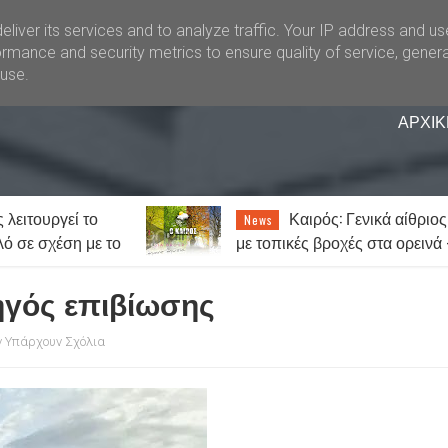
liver its services and to analyze traffic. Your IP address and u
rmance and security metrics to ensure quality of service, gener
buse.
ΑΡΧΙΚ
: Γενικά αίθριος
«Θερίζει» ο καρκίνος 
News
χές στα ορεινά -
Στοιχεία σοκ: Ένας στους πέν
ύς ο υδράργυρος
ανθρώπους θα νοσήσει
ηγός επιβίωσης
 Υπάρχουν Σχόλια