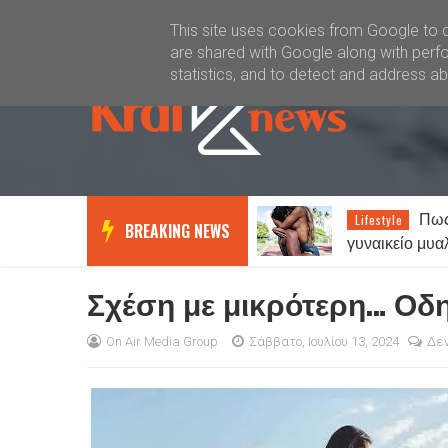
Καλώς ήλθατε
Kral News
This site uses cookies from Google to de
are shared with Google along with perfo
statistics, and to detect and address a
Πως λειτουργεί το
Καιρός
Lifestyle
News
BREAKING NEWS
γυναικείο μυαλό σε σχέση με το
με τοπικές βρο
αντρικό…
Έως 38 βαθμο
Σχέση με μικρότερη… Οδ
On Air Media Group
Σάββατο, Ιουλίου 13, 2024
Δεν