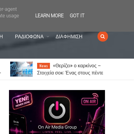
ser-agent
ate usage
LEARN MORE
GOT IT
Η
ΡΑΔΙΟΦΩΝΑ
ΔΙΑΦΗΜΙΣΗ
–
Ξάνθη: Την Παρασκευή
News
τε
14 Αυγούστου το παζάρι λόγω
του Δεκαπενταύγουστου