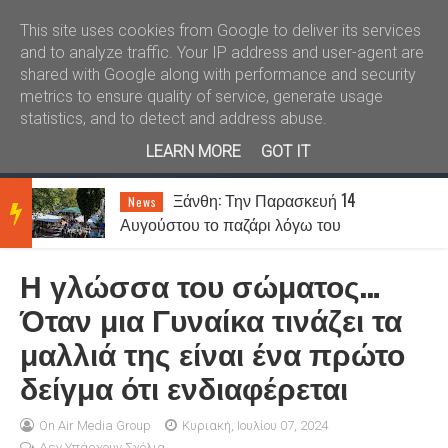
Καλώς ήλθατε
Kral News
This site uses cookies from Google to deliver its services
and to analyze traffic. Your IP address and user-agent are
shared with Google along with performance and security
metrics to ensure quality of service, generate usage
statistics, and to detect and address abuse.
LEARN MORE
GOT IT
Ξάνθη: Ο Γιώργος Τσαλίκης
News
BRE
έρχεται στον Κένταυρο για συναυλία
σήμερα Παρασκευή [07.08]
Η γλώσσα του σώματος…
AKIN
Όταν μια Γυναίκα τινάζει τα
μαλλιά της είναι ένα πρώτο
G
δείγμα ότι ενδιαφέρεται
NEW
On Air Media Group
Κυριακή, Ιουλίου 07, 2024
Δεν Υπάρχουν Σχόλια