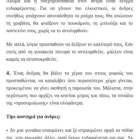
Ακόμα και η υπερπροσπάθεια στον άντρα είναι δείγμα
ενδιαφέροντος. Για να γίνουν πιο ελκυστικοί, οι άνδρες
συνήθως φτιάχνουν ασυναίσθητα τα ρούχα τους. Θα ισιώσουν
τη γραβάτα, θα φτιάξουν το πουκάμισο, τη μπλούζα και το
παντελόνι τους, χωρίς να το αντιληφθούν.
Με απλά, λόγια προσπαθούν να δείξουν το καλύτερό τους. Εάν
εσείς από τη γυναικεία πλευρά το αντιληφθείτε, μάλλον είναι
καιρός να ανταποκριθείτε.
4.
Ένας άνδρας θα βάλει τα χέρια του στους γοφούς του
προσπαθώντας να καταλάβει όσο περισσότερο χώρο γίνεται,
προκειμένου να γίνει αισθητή η παρουσία του. Μάλιστα, στην
περίπτωση που αρχίζει να κινείται μπρος και πίσω, τα σινιάλα
της «προσομοίωσης» είναι ολοφάνερα.
Tips αυστηρά για άνδρες:
• Αν μια γυναίκα σταυρώνει και ξε-στραυρώνει αργά τα πόδια
της, μην αγωνιάτε άλλο, γιατί όντως ενδιαφέρεται για σας. Αν