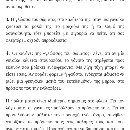
ανταποκριθείτε.
3.
Η γλώσσα του σώματος στα καλύτερά της: όταν μία γυναίκα
χαϊδεύει το ρολόι της, το βραχιόλι της ή το λαιμό της
ασυναίσθητα, τότε μπορείτε με σιγουριά να πείτε, ότι σας
φλερτάρει, σχεδόν απροκάλυπτα.
4.
Οι κανόνες της «γλώσσας του σώματος» λένε, ότι αν μία
γυναίκα κάθεται σταυροπόδι, το γόνατό της στρέφεται προς
εκείνον που βρίσκει ενδιαφέροντα. Με λίγη τύχη μπορεί να
είστε εσείς. Αν φοράει φόρεμα ή φούστα, ενδέχεται μάλιστα να
ρίξει μια φευγαλέα ματιά του εκτεθειμένου της μηρού, στο
πρόσωπο που την ενδιαφέρει.
Η πρώτη ματιά είναι ιδιαίτερης σημασίας στο φλερτ. Για τον
λόγο αυτό, οι γυναίκες προβάλλουν το πρόσωπό τους. Για να
προσελκύσουν μάλιστα την προσοχή ενός άντρα, συνήθως
στηρίζουν το πρόσωπό τους στις παλάμες τους και τους
αγκώνες στο τραπέζι. Προσοχή, όχι σα να βαριούνται και με τα