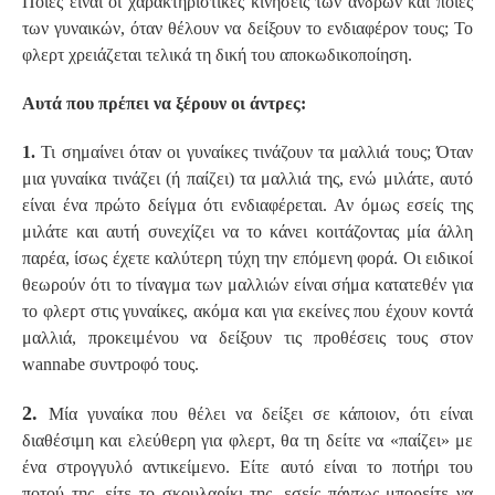
Ποιες είναι οι χαρακτηριστικές κινήσεις των ανδρών και ποιες
των γυναικών, όταν θέλουν να δείξουν το ενδιαφέρον τους; Το
φλερτ χρειάζεται τελικά τη δική του αποκωδικοποίηση.
Αυτά που πρέπει να ξέρουν οι άντρες:
1.
Τι σημαίνει όταν οι γυναίκες τινάζουν τα μαλλιά τους; Όταν
μια γυναίκα τινάζει (ή παίζει) τα μαλλιά της, ενώ μιλάτε, αυτό
είναι ένα πρώτο δείγμα ότι ενδιαφέρεται. Αν όμως εσείς της
μιλάτε και αυτή συνεχίζει να το κάνει κοιτάζοντας μία άλλη
παρέα, ίσως έχετε καλύτερη τύχη την επόμενη φορά. Οι ειδικοί
θεωρούν ότι το τίναγμα των μαλλιών είναι σήμα κατατεθέν για
το φλερτ στις γυναίκες, ακόμα και για εκείνες που έχουν κοντά
μαλλιά, προκειμένου να δείξουν τις προθέσεις τους στον
wannabe συντροφό τους.
2.
Μία γυναίκα που θέλει να δείξει σε κάποιον, ότι είναι
διαθέσιμη και ελεύθερη για φλερτ, θα τη δείτε να «παίζει» με
ένα στρογγυλό αντικείμενο. Είτε αυτό είναι το ποτήρι του
ποτού της, είτε το σκουλαρίκι της, εσείς πάντως μπορείτε να