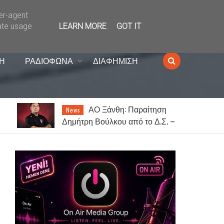
ser-agent
ate usage
LEARN MORE
GOT IT
Η
ΡΑΔΙΟΦΩΝΑ
ΔΙΑΦΗΜΙΣΗ
Ξάνθη: Ο Γιώργος
News
 –
Τσαλίκης έρχεται στον
Κένταυρο για συναυλία σήμερα
Παρασκευή [07.08]