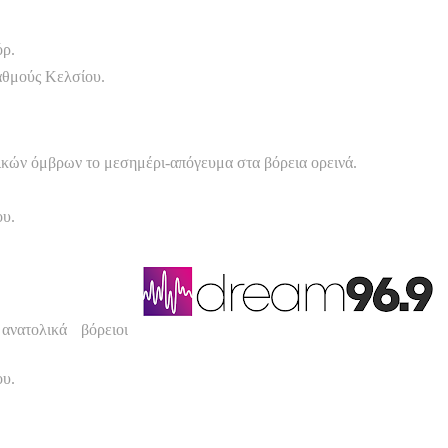
όρ.
αθμούς Κελσίου.
πικών όμβρων το μεσημέρι-απόγευμα στα βόρεια ορεινά.
ου.
νατολικά βόρειοι
ου.