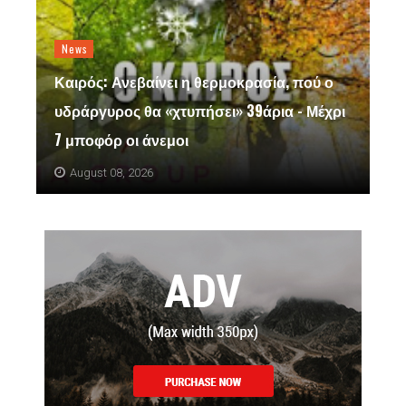
News
Καιρός: Ανεβαίνει η θερμοκρασία, πού ο
υδράργυρος θα «χτυπήσει» 39άρια - Μέχρι
7 μποφόρ οι άνεμοι
August 08, 2026