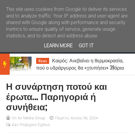
Καλώς ήλθατε
Kral News
This site uses cookies from Google to deliver its services
and to analyze traffic. Your IP address and user-agent are
shared with Google along with performance and security
metrics to ensure quality of service, generate usage
statistics, and to detect and address abuse.
LEARN MORE
GOT IT
Καιρός: Ανεβαίνει η θερμοκρασία,
News
BRE
πού ο υδράργυρος θα «χτυπήσει» 39άρια
- Μέχρι 7 μποφόρ οι άνεμοι
Η συνάρτηση ποτού και
AKIN
έρωτα… Παρηγοριά ή
συνήθεια;
G
On Air Media Group
Πέμπτη, Ιουνίου 06, 2024
Δεν Υπάρχουν Σχόλια
NEW